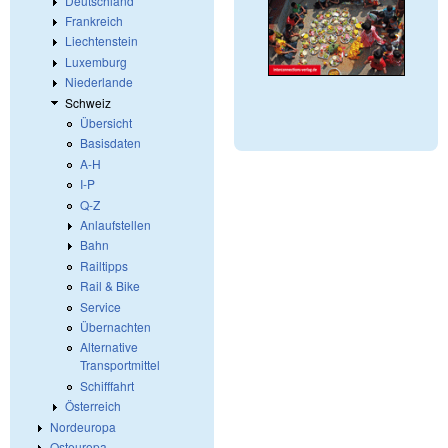
Deutschland
Frankreich
Liechtenstein
Luxemburg
Niederlande
Schweiz
Übersicht
Basisdaten
A-H
I-P
Q-Z
Anlaufstellen
Bahn
Railtipps
Rail & Bike
Service
Übernachten
Alternative
Transportmittel
Schifffahrt
Österreich
Nordeuropa
Osteuropa