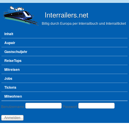
Direkt zum Inhalt
Interrailers.net
Billig durch Europa per Interrailbuch und Interrailticket
Hauptmenü
Inhalt
Aupair
Gastschuljahr
ReiseTops
Mitreisen
Jobs
Tickets
Mitwohnen
Benutzeranmeldung
Benutzername
Passwort