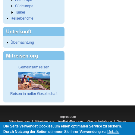
Südeuropa
Türkei
Reiseberichte
Unterkunft
Übernachtung
Mitreisen.org
Gemeinsam reisen
Reisen in netter Gesellschaft
Impressum
Mitwohnen.org
|
Mitreisen.org
|
Au-Pair-Box.com
|
Gastschuljahr.de
|
Down-
Die Seite verwendet Cookies, um einen optimalen Service zu sichern.
Under.org
|
Elderpair.com
|
Details
Interconnections-Verlag.de
|
Natur-und-Umwelt.org
|
ReiseTops.com
|
Durch Nutzung der Seiten stimmen Sie ihrer Verwendung zu.