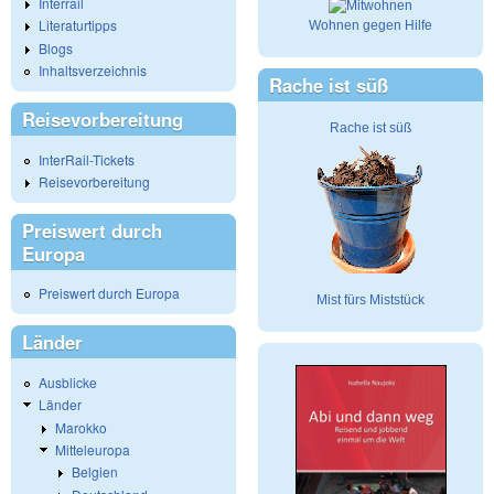
Interrail
Literaturtipps
Wohnen gegen Hilfe
Blogs
Inhaltsverzeichnis
Rache ist süß
Reisevorbereitung
Rache ist süß
InterRail-Tickets
Reisevorbereitung
Preiswert durch
Europa
Preiswert durch Europa
Mist fürs Miststück
Länder
Ausblicke
Länder
Marokko
Mitteleuropa
Belgien