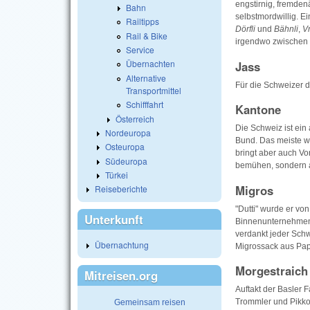
engstirnig, fremden
Bahn
selbstmordwillig. 
Railtipps
Dörfli
und
Bähnli
,
V
Rail & Bike
irgendwo zwischen 
Service
Übernachten
Jass
Alternative
Für die Schweizer d
Transportmittel
Schifffahrt
Kantone
Österreich
Die Schweiz ist ein
Nordeuropa
Bund. Das meiste wi
Osteuropa
bringt aber auch Vo
Südeuropa
bemühen, sondern a
Türkei
Migros
Reiseberichte
"Dutti" wurde er vo
Unterkunft
Binnenunternehmens
verdankt jeder Schw
Übernachtung
Migrossack aus Papi
Morgestraich
Mitreisen.org
Auftakt der Basler
Trommler und Pikko
Gemeinsam reisen