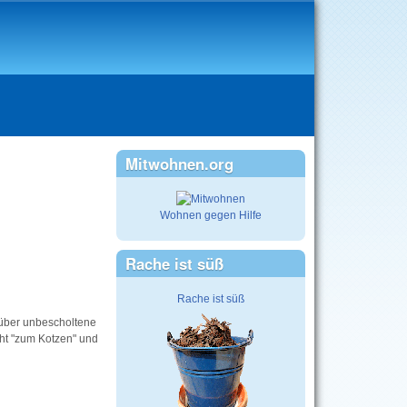
Mitwohnen.org
Wohnen gegen Hilfe
Rache ist süß
Rache ist süß
 über unbescholtene
cht "zum Kotzen" und