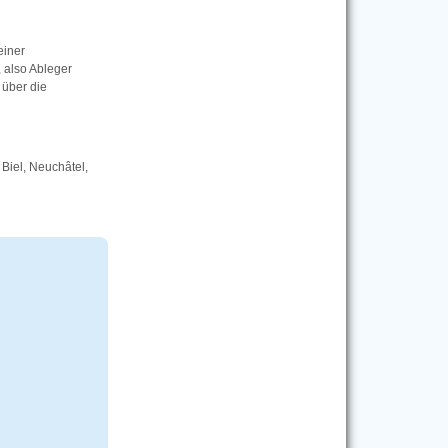
einer
, also Ableger
 über die
Biel, Neuchâtel,