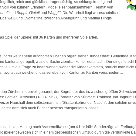
ängstlich; reich und glücklich; drogensüchtig, scheidungsfreudig und
Ein Volk von kühnen Erfindern, Modelleisenbahnsammlern, Heimat von
reneli
und
Seppli
,
Gipfeli
und
Weggli
? Die Wahrheit liegt wahrscheinlich
Edelweiß und Ovomaltine, zwischen Alpenglühn und Martina Hingis.
as Spiel der Spiele: mit 36 Karten und mehreren Spielarten.
 auf drei weitgehend autonomen Ebenen organisierter Bundesstaat: Gemeinde, Kant
rd kantonal geregelt, was die Sache ziemlich kompliziert macht. Der eingefleischt
rteile: um die Frage zu beantworten, woher die Kinder kommen, braucht man nicht 
ntwortet ausweichend, das sei eben von Kanton zu Kanton verschieden ...
n den Zürchern liebevoll genannt, der Begründer des inzwischen größten Schweize
: Gottlieb Duttweiler (1888-1962), Förderer von Süßmost, Rohkost und Joghurt. 
eizer Haushalt dem selbsternannten "Straßenkehrer der Nation": den soliden unve
er, mit dem sich auch Bücher bestens transportieren lassen.
 Fasnacht am Montag nach Aschermittwoch (um 4 Uhr früh! Sonderzüge ab Freiburg/
lospieler bewegen sich in einem gespenstischen Umzug durch die verdunkelte Bas