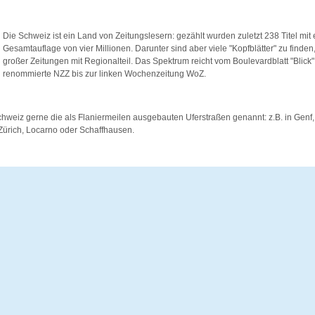
Die Schweiz ist ein Land von Zeitungslesern: gezählt wurden zuletzt 238 Titel mit 
Gesamtauflage von vier Millionen. Darunter sind aber viele "Kopfblätter" zu finden
großer Zeitungen mit Regionalteil. Das Spektrum reicht vom Boulevardblatt "Blick"
renommierte NZZ bis zur linken Wochenzeitung WoZ.
hweiz gerne die als Flaniermeilen ausgebauten Uferstraßen genannt: z.B. in Genf, 
Zürich, Locarno oder Schaffhausen.