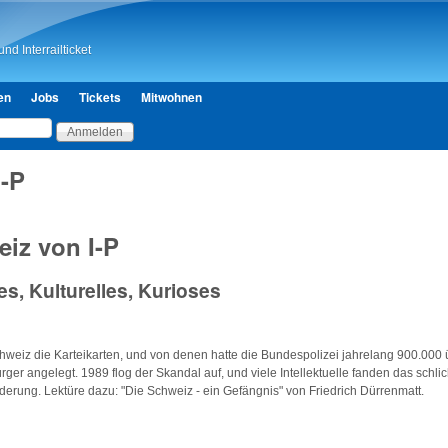
Direkt zum Inhalt
nd Interrailticket
en
Jobs
Tickets
Mitwohnen
I-P
iz von I-P
es, Kulturelles, Kurioses
hweiz die Karteikarten, und von denen hatte die Bundespolizei jahrelang 900.000
ger angelegt. 1989 flog der Skandal auf, und viele Intellektuelle fanden das schli
erung. Lektüre dazu: "Die Schweiz - ein Gefängnis" von Friedrich Dürrenmatt.