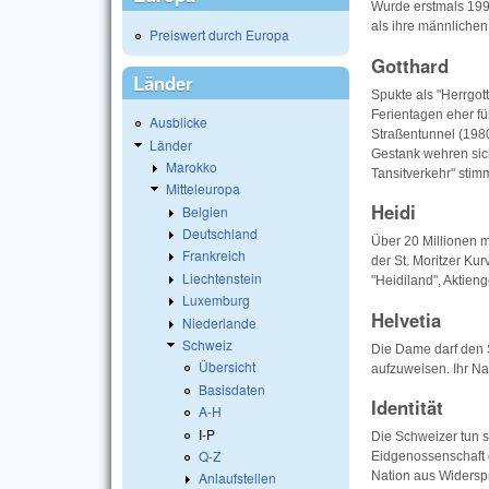
Wurde erstmals 1991
als ihre männlichen
Preiswert durch Europa
Gotthard
Länder
Spukte als "Herrgot
Ferientagen eher fü
Ausblicke
Straßentunnel (198
Länder
Gestank wehren sich
Marokko
Tansitverkehr" stim
Mitteleuropa
Heidi
Belgien
Deutschland
Über 20 Millionen 
Frankreich
der St. Moritzer Kur
Liechtenstein
"Heidiland", Aktien
Luxemburg
Helvetia
Niederlande
Schweiz
Die Dame darf den 
Übersicht
aufzuweisen. Ihr N
Basisdaten
Identität
A-H
I-P
Die Schweizer tun s
Q-Z
Eidgenossenschaft
Nation aus Widersprüc
Anlaufstellen