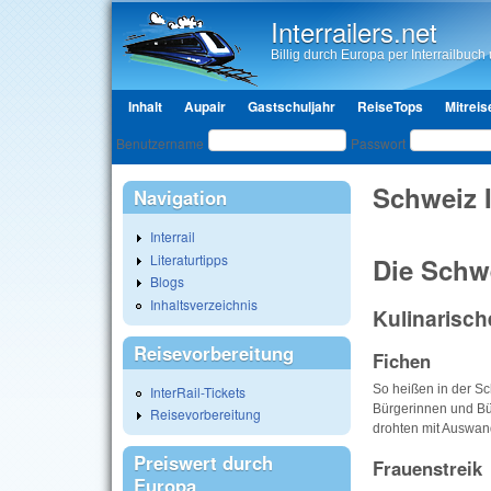
Interrailers.net
Billig durch Europa per Interrailbuch u
Hauptmenü
Inhalt
Aupair
Gastschuljahr
ReiseTops
Mitreis
Benutzeranmeldung
Benutzername
Passwort
Schweiz 
Navigation
Interrail
Literaturtipps
Die Schwe
Blogs
Inhaltsverzeichnis
Kulinarisch
Reisevorbereitung
Fichen
So heißen in der Sc
InterRail-Tickets
Bürgerinnen und Bür
Reisevorbereitung
drohten mit Auswand
Preiswert durch
Frauenstreik
Europa