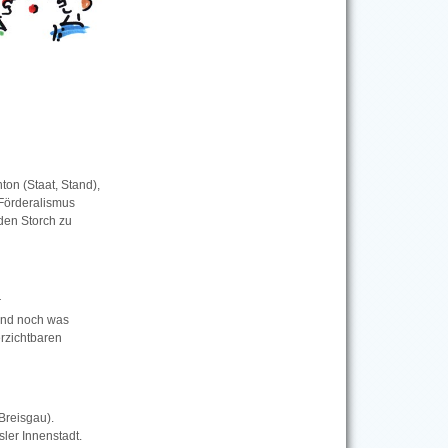
on (Staat, Stand),
 Förderalismus
den Storch zu
r
Und noch was
rzichtbaren
Breisgau).
ler Innenstadt.