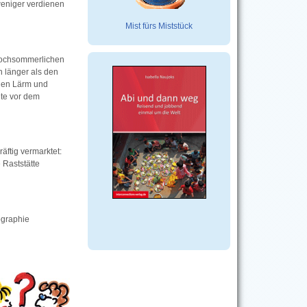
weniger verdienen
Mist fürs Miststück
 hochsommerlichen
n länger als den
egen Lärm und
ete vor dem
räftig vermarktet:
 Raststätte
ographie