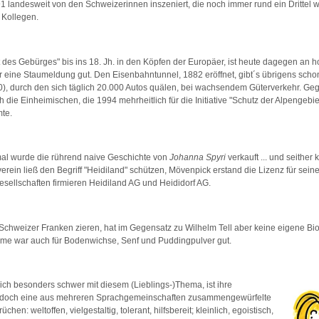
 landesweit von den Schweizerinnen inszeniert, die noch immer rund ein Drittel 
 Kollegen.
t des Gebürges" bis ins 18. Jh. in den Köpfen der Europäer, ist heute dagegen an
r eine Staumeldung gut. Den Eisenbahntunnel, 1882 eröffnet, gibt´s übrigens scho
0), durch den sich täglich 20.000 Autos quälen, bei wachsendem Güterverkehr. G
 die Einheimischen, die 1994 mehrheitlich für die Initiative "Schutz der Alpengebi
mte.
mal wurde die rührend naive Geschichte von
Johanna Spyri
verkauft ... und seither k
verein ließ den Begriff "Heidiland" schützen, Mövenpick erstand die Lizenz für seine
gesellschaften firmieren Heidiland AG und Heididorf AG.
Schweizer Franken zieren, hat im Gegensatz zu Wilhelm Tell aber keine eigene Bi
ame war auch für Bodenwichse, Senf und Puddingpulver gut.
ich besonders schwer mit diesem (Lieblings-)Thema, ist ihre
 doch eine aus mehreren Sprachgemeinschaften zusammengewürfelte
hen: weltoffen, vielgestaltig, tolerant, hilfsbereit; kleinlich, egoistisch,