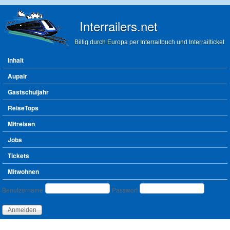
Direkt zum Inhalt
Interrailers.net
Billig durch Europa per Interrailbuch und Interrailticket
Hauptmenü
Inhalt
Aupair
Gastschuljahr
ReiseTops
Mitreisen
Jobs
Tickets
Mitwohnen
Benutzeranmeldung
Benutzername
Passwort