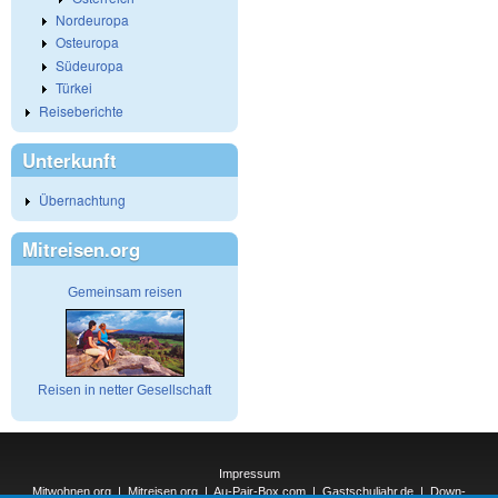
Nordeuropa
Osteuropa
Südeuropa
Türkei
Reiseberichte
Unterkunft
Übernachtung
Mitreisen.org
Gemeinsam reisen
Reisen in netter Gesellschaft
Impressum
Mitwohnen.org
|
Mitreisen.org
|
Au-Pair-Box.com
|
Gastschuljahr.de
|
Down-