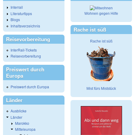
Interrail
Literaturtipps
Wohnen gegen Hilfe
Blogs
Inhaltsverzeichnis
Rache ist süß
Reisevorbereitung
Rache ist süß
InterRail-Tickets
Reisevorbereitung
Preiswert durch
Europa
Preiswert durch Europa
Mist fürs Miststück
Länder
Ausblicke
Länder
Marokko
Mitteleuropa