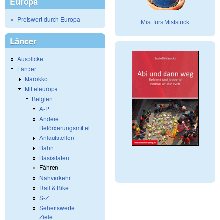
Europa
Preiswert durch Europa
Mist fürs Miststück
Länder
Ausblicke
Länder
Marokko
Mitteleuropa
Belgien
A-P
Andere
Beförderungsmittel
Anlaufstellen
Bahn
Basisdaten
Fähren
Nahverkehr
Rail & Bike
S-Z
Sehenswerte
Ziele