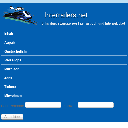
Direkt zum Inhalt
Interrailers.net
Billig durch Europa per Interrailbuch und Interrailticket
Hauptmenü
Inhalt
Aupair
Gastschuljahr
ReiseTops
Mitreisen
Jobs
Tickets
Mitwohnen
Benutzeranmeldung
Benutzername
Passwort