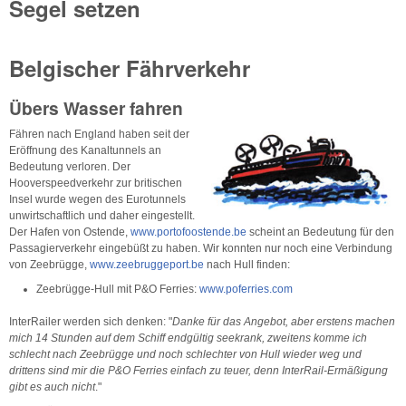
Segel setzen
Belgischer Fährverkehr
Übers Wasser fahren
Fähren nach England haben seit der
Eröffnung des Kanaltunnels an
Bedeutung verloren. Der
Hooverspeedverkehr zur britischen
Insel wurde wegen des Eurotunnels
unwirtschaftlich und daher eingestellt.
Der Hafen von Ostende,
www.portofoostende.be
scheint an Bedeutung für den
Passagierverkehr eingebüßt zu haben. Wir konnten nur noch eine Verbindung
von Zeebrügge,
www.zeebruggeport.be
nach Hull finden:
Zeebrügge-Hull mit P&O Ferries:
www.poferries.com
InterRailer werden sich denken: "
Danke für das Angebot, aber erstens machen
mich 14 Stunden auf dem Schiff endgültig seekrank, zweitens komme ich
schlecht nach Zeebrügge und noch schlechter von Hull wieder weg und
drittens sind mir die P&O Ferries einfach zu teuer, denn InterRail-Ermäßigung
gibt es auch nicht
."