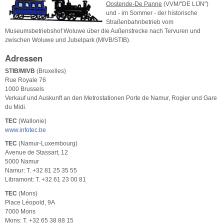
Oostende-De Panne
(VVM/"DE LIJN")
und - im Sommer - der historische
Straßenbahnbetrieb vom
Museumsbetriebshof Woluwe über die Außenstrecke nach Tervuren und
zwischen Woluwe und Jubelpark (MIVB/STIB).
Adressen
STIB/MIVB
(Bruxelles)
Rue Royale 76
1000 Brussels
Verkauf und Auskunft an den Metrostationen Porte de Namur, Rogier und Gare
du Midi.
TEC
(Wallonie)
www.infotec.be
TEC
(Namur-Luxembourg)
Avenue de Stassart, 12
5000 Namur
Namur: T. +32 81 25 35 55
Libramont: T. +32 61 23 00 81
TEC
(Mons)
Place Léopold, 9A
7000 Mons
Mons: T. +32 65 38 88 15