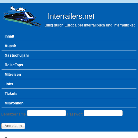
Direkt zum Inhalt
Interrailers.net
Billig durch Europa per Interrailbuch und Interrailticket
Hauptmenü
Inhalt
Aupair
Gastschuljahr
ReiseTops
Mitreisen
Jobs
Tickets
Mitwohnen
Benutzeranmeldung
Benutzername
Passwort