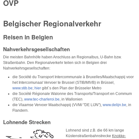
ÖVP
Belgischer Regionalverkehr
Reisen in Belgien
Nahverkehrsgesellschaften
Die meisten Bahnhöfe haben Anschluss an Regionalbus, U-Bahn bzw.
Straßenbahn. Den Regionalverkehr teilen sich in Belgien drei
Nahverkehrsgesellschaften:
die Société du Transport Intercommunale à Bruxelles/Maatschappij voor
het Intercomunaal Vervoer te Brussel (STIB/MIVB) in Brüssel,
www.stib.be
;
hier
gibt´s den Plan der Brüsseler Metro
die Société Régionale Walonne des Transports/Transport en Commum
(TEC),
www.tec-charleroi.be
, in Wallonien
die Vlaamse Vervoer Maatschappij (VVM/ "DE LIJN"),
www.delijn.be
, in
Flandern.
Lohnende Strecken
Lohnend sind z.B. die 66 km lange
Küstenstraßenbahnstrecke
Knokke-