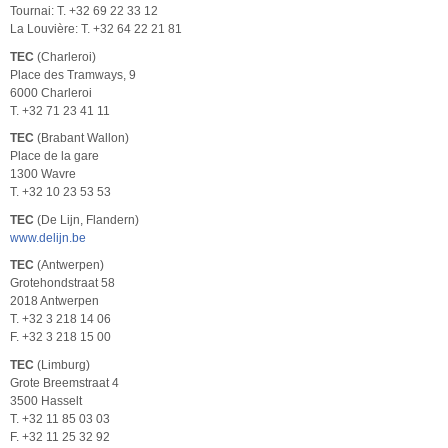
Tournai: T. +32 69 22 33 12
La Louvière: T. +32 64 22 21 81
TEC
(Charleroi)
Place des Tramways, 9
6000 Charleroi
T. +32 71 23 41 11
TEC
(Brabant Wallon)
Place de la gare
1300 Wavre
T. +32 10 23 53 53
TEC
(De Lijn, Flandern)
www.delijn.be
TEC
(Antwerpen)
Grotehondstraat 58
2018 Antwerpen
T. +32 3 218 14 06
F. +32 3 218 15 00
TEC
(Limburg)
Grote Breemstraat 4
3500 Hasselt
T. +32 11 85 03 03
F. +32 11 25 32 92