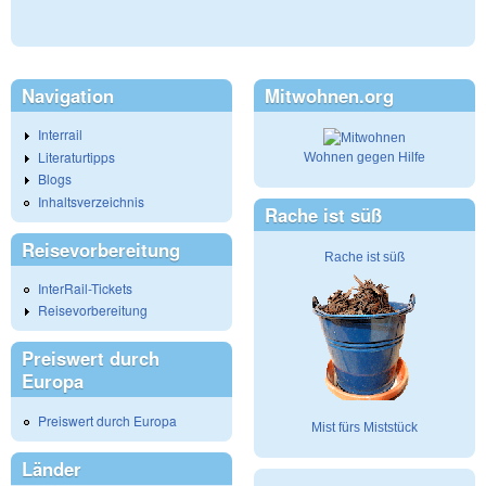
Navigation
Mitwohnen.org
Interrail
Literaturtipps
Wohnen gegen Hilfe
Blogs
Inhaltsverzeichnis
Rache ist süß
Reisevorbereitung
Rache ist süß
InterRail-Tickets
Reisevorbereitung
Preiswert durch
Europa
Preiswert durch Europa
Mist fürs Miststück
Länder