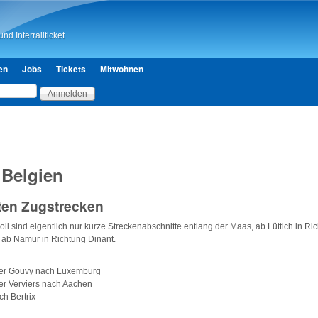
Direkt zum Inhalt
nd Interrailticket
en
Jobs
Tickets
Mitwohnen
 Belgien
ten Zugstrecken
voll sind eigentlich nur kurze Streckenabschnitte entlang der Maas, ab Lüttich in 
 ab Namur in Richtung Dinant.
ber Gouvy nach Luxemburg
ber Verviers nach Aachen
h Bertrix