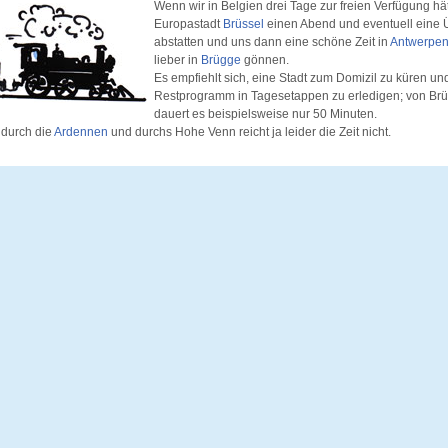
Wenn wir in Belgien drei Tage zur freien Verfügung hä
Europastadt
Brüssel
einen Abend und eventuell eine
abstatten und uns dann eine schöne Zeit in
Antwerpe
lieber in
Brügge
gönnen.
Es empfiehlt sich, eine Stadt zum Domizil zu küren un
Restprogramm in Tagesetappen zu erledigen; von Br
dauert es beispielsweise nur 50 Minuten.
 durch die
Ardennen
und durchs Hohe Venn reicht ja leider die Zeit nicht.