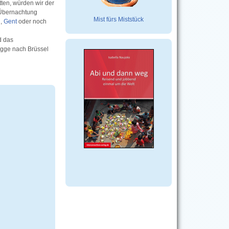
tten, würden wir der
 Übernachtung
Mist fürs Miststück
n
,
Gent
oder noch
d das
ügge nach Brüssel