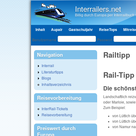
Interrailers.net
Billig durch Europa per Interrailbuch u
Hauptmenü
Inhalt
Aupair
Gastschuljahr
ReiseTops
Mitreis
Benutzeranmeldung
Benutzername
Passwort
Railtipp
Navigation
Interrail
Literaturtipps
Rail-Tipp
Blogs
Inhaltsverzeichnis
Die schöns
Reisevorbereitung
Landschaftlich reiz
oder Marloie, sowie
Zum Beispiel:
InterRail-Tickets
Reisevorbereitung
von Lüttich ü
von Lüttich ü
Preiswert durch
von Namur nac
Europa