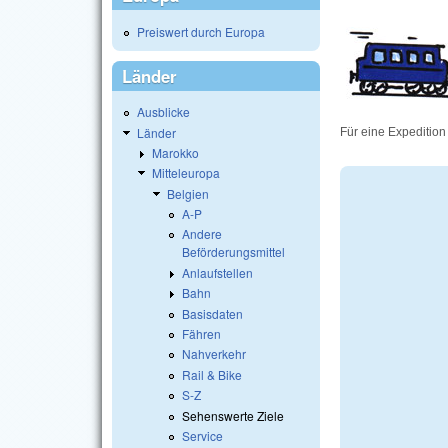
Preiswert durch Europa
Länder
Ausblicke
Länder
Für eine Expedition
Marokko
Mitteleuropa
Belgien
A-P
Andere
Beförderungsmittel
Anlaufstellen
Bahn
Basisdaten
Fähren
Nahverkehr
Rail & Bike
S-Z
Sehenswerte Ziele
Service