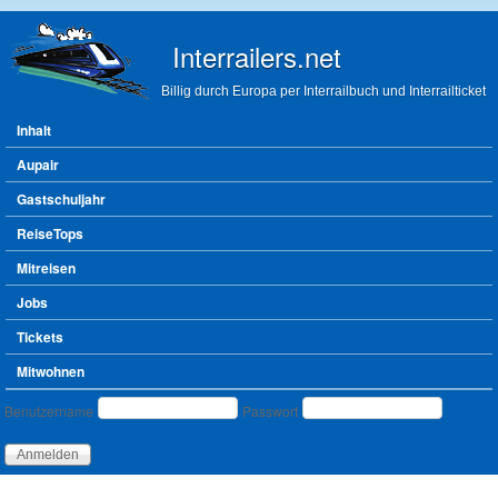
Direkt zum Inhalt
Interrailers.net
Billig durch Europa per Interrailbuch und Interrailticket
Hauptmenü
Inhalt
Aupair
Gastschuljahr
ReiseTops
Mitreisen
Jobs
Tickets
Mitwohnen
Benutzeranmeldung
Benutzername
Passwort