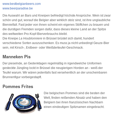
www.bestbelgianbeers.com
www.beerparadise.be
Die Auswahl an Bars und Kneipen befriedigt höchste Ansprüche. Wein ist zwar
schön und gut, worauf die Belgier aber wirklich stolz sind, ist ihre unglaubliche
Biervielfalt. Fast jeder von ihnen scheint ein eigenes Stöffchen zu brauen und
die durstigen Fremden sorgen dafür, dass dieses kleine Land an der Spitze
des weltweiten Pro-Kopf-Bierverbrauchs bleibt.
Die Kneipe
La Houblonniere
in Brüssel brüstet sich damit, hundert
verschiedene Sorten auszuschenken. Es muss ja nicht unbedingt Geuze-Bier
sein, mit Kirsch-, Erdbeer- oder Weißderteufel-Geschmack.
Manneken Pis
Der pieselnde, an Gedenktagen regelmäßig in irgendwelche Uniformen
gesteckte Jüngling lockt in Brüssel die neugierigen Horden an - weiß der
Teufel warum. Wir wären jedenfalls fast versehentlich an der unscheinbaren
Brunnenfigur vorbeigestapft.
Pommes Frites
Die belgischen Pommes sind die besten der
Welt, finden reißenden Absatz und haben den
Belgiern bei ihren französischen Nachbarn
einen eindeutigen Spitznamen eingebracht.