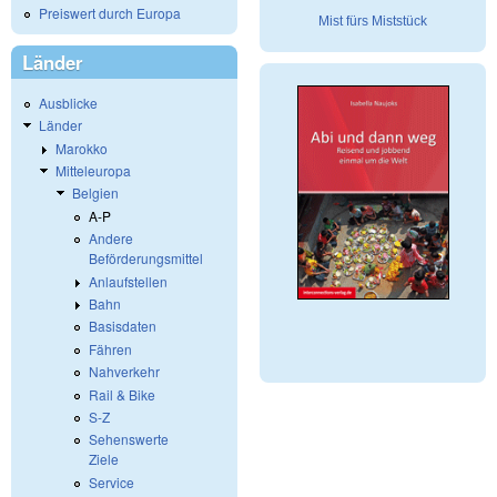
Preiswert durch Europa
Mist fürs Miststück
Länder
Ausblicke
Länder
Marokko
Mitteleuropa
Belgien
A-P
Andere
Beförderungsmittel
Anlaufstellen
Bahn
Basisdaten
Fähren
Nahverkehr
Rail & Bike
S-Z
Sehenswerte
Ziele
Service