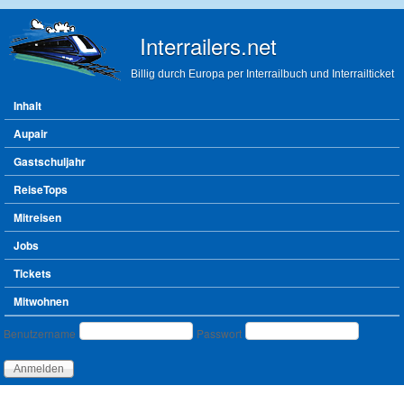
Direkt zum Inhalt
Interrailers.net
Billig durch Europa per Interrailbuch und Interrailticket
Hauptmenü
Inhalt
Aupair
Gastschuljahr
ReiseTops
Mitreisen
Jobs
Tickets
Mitwohnen
Benutzeranmeldung
Benutzername
Passwort