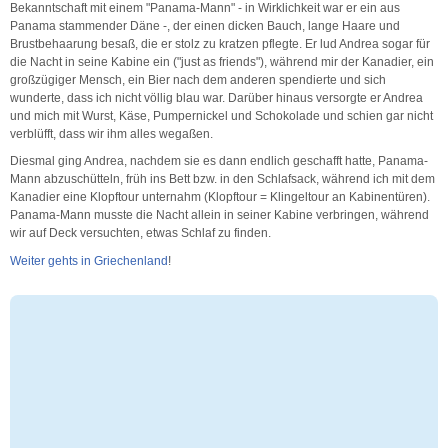
Bekanntschaft mit einem "Panama-Mann" - in Wirklichkeit war er ein aus
Panama stammender Däne -, der einen dicken Bauch, lange Haare und
Brustbehaarung besaß, die er stolz zu kratzen pflegte. Er lud Andrea sogar für
die Nacht in seine Kabine ein ("just as friends"), während mir der Kanadier, ein
großzügiger Mensch, ein Bier nach dem anderen spendierte und sich
wunderte, dass ich nicht völlig blau war. Darüber hinaus versorgte er Andrea
und mich mit Wurst, Käse, Pumpernickel und Schokolade und schien gar nicht
verblüfft, dass wir ihm alles wegaßen.
Diesmal ging Andrea, nachdem sie es dann endlich geschafft hatte, Panama-
Mann abzuschütteln, früh ins Bett bzw. in den Schlafsack, während ich mit dem
Kanadier eine Klopftour unternahm (Klopftour = Klingeltour an Kabinentüren).
Panama-Mann musste die Nacht allein in seiner Kabine verbringen, während
wir auf Deck versuchten, etwas Schlaf zu finden.
Weiter gehts in Griechenland
!