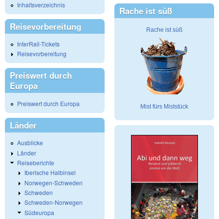
Inhaltsverzeichnis
Rache ist süß
Reisevorbereitung
Rache ist süß
InterRail-Tickets
Reisevorbereitung
Preiswert durch
Europa
Preiswert durch Europa
Mist fürs Miststück
Länder
Ausblicke
Länder
Reiseberichte
Iberische Halbinsel
Norwegen-Schweden
Schweden
Schweden-Norwegen
Südeuropa