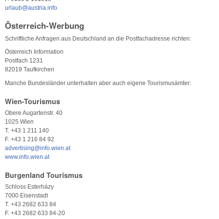
urlaub@austria.info
Österreich-Werbung
Schriftliche Anfragen aus Deutschland an die Postfachadresse richten:
Österreich Information
Postfach 1231
82019 Taufkirchen
Manche Bundesländer unterhalten aber auch eigene Tourismusämter:
Wien-Tourismus
Obere Augartenstr. 40
1025 Wien
T. +43 1 211 140
F. +43 1 216 84 92
advertising@info.wien.at
www.info.wien.at
Burgenland Tourismus
Schloss Esterházy
7000 Eisenstadt
T. +43 2682 633 84
F. +43 2682 633 84-20