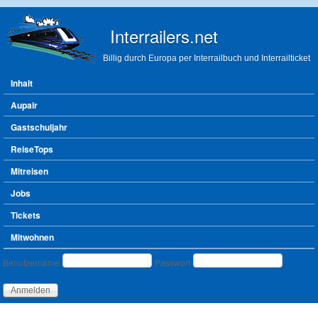
Direkt zum Inhalt
Interrailers.net
Billig durch Europa per Interrailbuch und Interrailticket
Hauptmenü
Inhalt
Aupair
Gastschuljahr
ReiseTops
Mitreisen
Jobs
Tickets
Mitwohnen
Benutzeranmeldung
Benutzername
Passwort