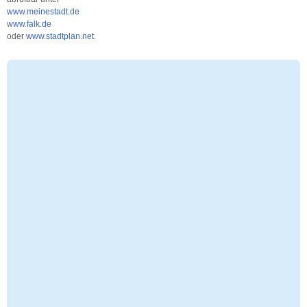
www.meinestadt.de
www.falk.de
oder
www.stadtplan.net
.