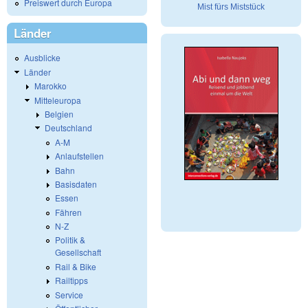
Preiswert durch Europa
Mist fürs Miststück
Länder
Ausblicke
Länder
Marokko
Mitteleuropa
Belgien
Deutschland
A-M
Anlaufstellen
Bahn
Basisdaten
Essen
Fähren
N-Z
Politik &
Gesellschaft
Rail & Bike
Railtipps
Service