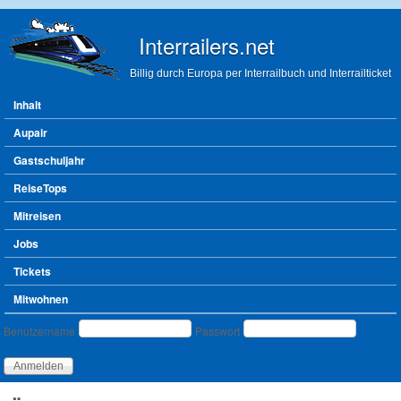
Direkt zum Inhalt
Interrailers.net
Billig durch Europa per Interrailbuch und Interrailticket
Hauptmenü
Inhalt
Aupair
Gastschuljahr
ReiseTops
Mitreisen
Jobs
Tickets
Mitwohnen
Benutzeranmeldung
Benutzername
Passwort