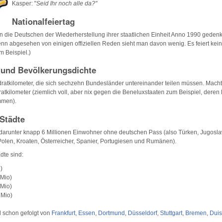
Kasper: "
Seid Ihr noch alle da?"
Nationalfeiertag
n die Deutschen der Wiederherstellung ihrer staatlichen Einheit Anno 1990 gedenk
enn abgesehen von einigen offiziellen Reden sieht man davon wenig. Es feiert ke
m Beispiel.)
 und Bevölkerungsdichte
atkilometer, die sich sechzehn Bundesländer untereinander teilen müssen. Macht 
tkilometer (ziemlich voll, aber nix gegen die Beneluxstaaten zum Beispiel, dere
mmen).
Städte
darunter knapp 6 Millionen Einwohner ohne deutschen Pass (also Türken, Jugoslaw
Polen, Kroaten, Österreicher, Spanier, Portugiesen und Rumänen).
dte sind:
)
 Mio)
 Mio)
 Mio)
d schon gefolgt von
Frankfurt
,
Essen
,
Dortmund
,
Düsseldorf
,
Stuttgart
,
Bremen
,
Dui