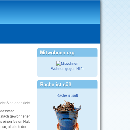
Mitwohnen.org
Wohnen gegen Hilfe
Rache ist süß
Rache ist süß
ehr Siedler anzieht.
ndesstaat
 tut nach gewonnener
s einen festen Halt
 so, als riefe der