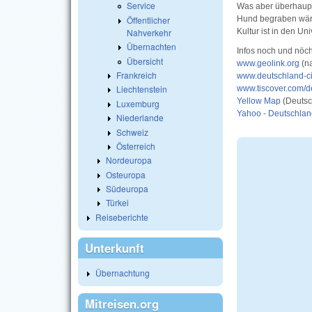
Service
Was aber überhaupt 
Öffentlicher
Hund begraben wäre.
Nahverkehr
Kultur ist in den U
Übernachten
Infos noch und nöch
Übersicht
www.geolink.org
(na
Frankreich
www.deutschland-ci
Liechtenstein
www.tiscover.com/d
Yellow Map
(Deutsc
Luxemburg
Yahoo - Deutschlan
Niederlande
Schweiz
Österreich
Nordeuropa
Osteuropa
Südeuropa
Türkei
Reiseberichte
Unterkunft
Übernachtung
Mitreisen.org