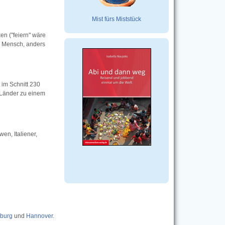
Mist fürs Miststück
en ("feiern" wäre
in Mensch, anders
im Schnitt 230
n Länder zu einem
en, Italiener,
sburg
und
Hannover
.