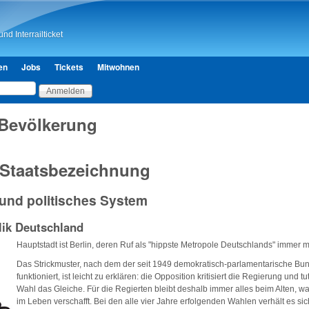
Direkt zum Inhalt
nd Interrailticket
en
Jobs
Tickets
Mitwohnen
 Bevölkerung
e Staatsbezeichnung
und politisches System
ik Deutschland
Hauptstadt ist Berlin, deren Ruf als "hippste Metropole Deutschlands" immer m
Das Strickmuster, nach dem der seit 1949 demokratisch-parlamentarische Bu
funktioniert, ist leicht zu erklären: die Opposition kritisiert die Regierung und
Wahl das Gleiche. Für die Regierten bleibt deshalb immer alles beim Alten, wa
im Leben verschafft. Bei den alle vier Jahre erfolgenden Wahlen verhält es sich