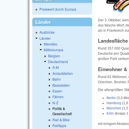
Preiswert durch Europa
Der 3. Oktober, wen
Länder
das falsche Wort, d
als in Frankreich zu
Ausblicke
Länder
Landesfläche
Marokko
Rund 357.000 Quadr
Mitteleuropa
Deutsche pro Quadra
Belgien
großen Park verko
Deutschland
A-M
Einwohner & 
Anlaufstellen
Rund 82 Millionen, 
Bahn
Griechen, Bosnier, 
Basisdaten
Die allergrößten Stä
Essen
Fähren
Berlin
(3,4 Mio
N-Z
Hamburg
(1,8
Politik &
München
(1,3
Gesellschaft
Köln
(knapp 1
Rail & Bike
mit einigem Abstan
Railtipps