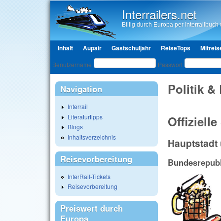
Interrailers.net
Billig durch Europa per Interrailbuch u
Hauptmenü
Inhalt
Aupair
Gastschuljahr
ReiseTops
Mitreis
Benutzeranmeldung
Benutzername
Passwort
Politik &
Navigation
Interrail
Literaturtipps
Offiziell
Blogs
Inhaltsverzeichnis
Hauptstadt 
Reisevorbereitung
Bundesrepubl
InterRail-Tickets
Reisevorbereitung
Preiswert durch
Europa