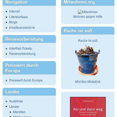
Navigation
Mitwohnen.org
Interrail
Literaturtipps
Wohnen gegen Hilfe
Blogs
Inhaltsverzeichnis
Rache ist süß
Reisevorbereitung
Rache ist süß
InterRail-Tickets
Reisevorbereitung
Preiswert durch
Europa
Preiswert durch Europa
Mist fürs Miststück
Länder
Ausblicke
Länder
Marokko
Mitteleuropa