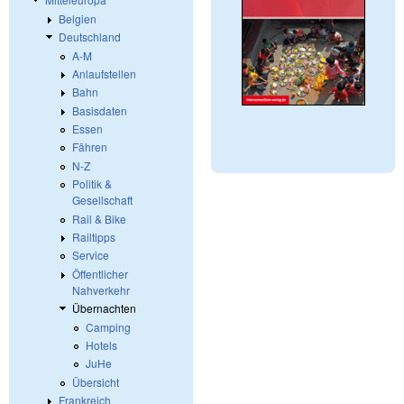
Belgien
Deutschland
A-M
Anlaufstellen
Bahn
Basisdaten
Essen
Fähren
N-Z
Politik &
Gesellschaft
Rail & Bike
Railtipps
Service
Öffentlicher
Nahverkehr
Übernachten
Camping
Hotels
JuHe
Übersicht
Frankreich