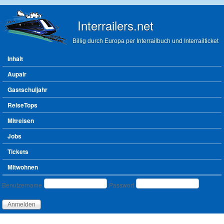
Direkt zum Inhalt
Interrailers.net
Billig durch Europa per Interrailbuch und Interrailticket
Hauptmenü
Inhalt
Aupair
Gastschuljahr
ReiseTops
Mitreisen
Jobs
Tickets
Mitwohnen
Benutzeranmeldung
Benutzername
Passwort