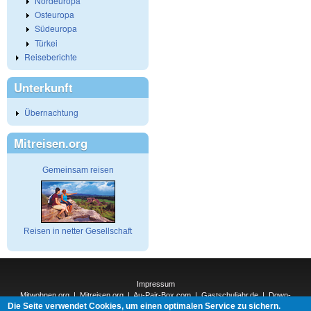
Nordeuropa
Osteuropa
Südeuropa
Türkei
Reiseberichte
Unterkunft
Übernachtung
Mitreisen.org
Gemeinsam reisen
Reisen in netter Gesellschaft
Impressum
Mitwohnen.org
|
Mitreisen.org
|
Au-Pair-Box.com
|
Gastschuljahr.de
|
Down-
Die Seite verwendet Cookies, um einen optimalen Service zu sichern.
Under.org
|
Elderpair.com
|