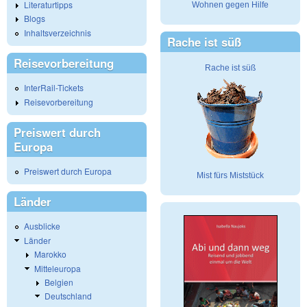
Literaturtipps
Wohnen gegen Hilfe
Blogs
Inhaltsverzeichnis
Rache ist süß
Reisevorbereitung
Rache ist süß
InterRail-Tickets
Reisevorbereitung
Preiswert durch
Europa
Preiswert durch Europa
Mist fürs Miststück
Länder
Ausblicke
Länder
Marokko
Mitteleuropa
Belgien
Deutschland