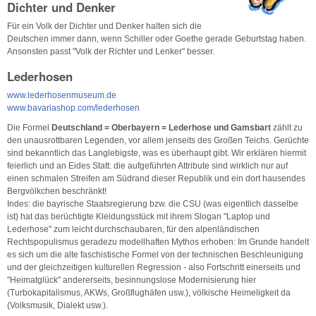
Dichter und Denker
Für ein Volk der Dichter und Denker halten sich die
Deutschen immer dann, wenn Schiller oder Goethe gerade Geburtstag haben.
Ansonsten passt "Volk der Richter und Lenker" besser.
Lederhosen
www.lederhosenmuseum.de
www.bavariashop.com/lederhosen
Die Formel
Deutschland = Oberbayern = Lederhose und Gamsbart
zählt zu
den unausrottbaren Legenden, vor allem jenseits des Großen Teichs. Gerüchte
sind bekanntlich das Langlebigste, was es überhaupt gibt. Wir erklären hiermit
feierlich und an Eides Statt: die aufgeführten Attribute sind wirklich nur auf
einen schmalen Streifen am Südrand dieser Republik und ein dort hausendes
Bergvölkchen beschränkt!
Indes: die bayrische Staatsregierung bzw. die CSU (was eigentlich dasselbe
ist) hat das berüchtigte Kleidungsstück mit ihrem Slogan "Laptop und
Lederhose" zum leicht durchschaubaren, für den alpenländischen
Rechtspopulismus geradezu modellhaften Mythos erhoben: Im Grunde handelt
es sich um die alte faschistische Formel von der technischen Beschleunigung
und der gleichzeitigen kulturellen Regression - also Fortschritt einerseits und
"Heimatglück" andererseits, besinnungslose Modernisierung hier
(Turbokapitalismus, AKWs, Großflughäfen usw.), völkische Heimeligkeit da
(Volksmusik, Dialekt usw.).