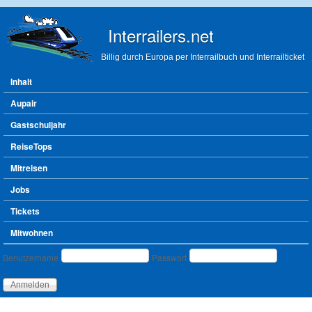
Direkt zum Inhalt
Interrailers.net
Billig durch Europa per Interrailbuch und Interrailticket
Hauptmenü
Inhalt
Aupair
Gastschuljahr
ReiseTops
Mitreisen
Jobs
Tickets
Mitwohnen
Benutzeranmeldung
Benutzername
Passwort