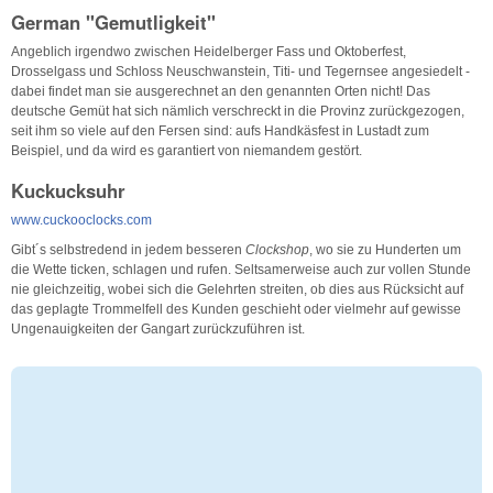
German "Gemutligkeit"
Angeblich irgendwo zwischen Heidelberger Fass und Oktoberfest,
Drosselgass und Schloss Neuschwanstein, Titi- und Tegernsee angesiedelt -
dabei findet man sie ausgerechnet an den genannten Orten nicht! Das
deutsche Gemüt hat sich nämlich verschreckt in die Provinz zurückgezogen,
seit ihm so viele auf den Fersen sind: aufs Handkäsfest in Lustadt zum
Beispiel, und da wird es garantiert von niemandem gestört.
Kuckucksuhr
www.cuckooclocks.com
Gibt´s selbstredend in jedem besseren
Clockshop
, wo sie zu Hunderten um
die Wette ticken, schlagen und rufen. Seltsamerweise auch zur vollen Stunde
nie gleichzeitig, wobei sich die Gelehrten streiten, ob dies aus Rücksicht auf
das geplagte Trommelfell des Kunden geschieht oder vielmehr auf gewisse
Ungenauigkeiten der Gangart zurückzuführen ist.