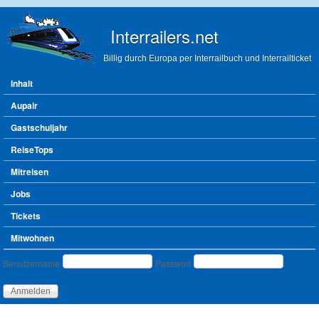
Direkt zum Inhalt
Interrailers.net
Billig durch Europa per Interrailbuch und Interrailticket
Hauptmenü
Inhalt
Aupair
Gastschuljahr
ReiseTops
Mitreisen
Jobs
Tickets
Mitwohnen
Benutzeranmeldung
Benutzername
Passwort