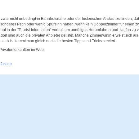
 zwar nicht unbedingt in Bahnhofsnähe oder der historischen Altstadt zu finden, da
onderes Pech oder wenig Spürsinn haben, wenn kein Doppelzimmer für einen zwe
chaut in der "Tourist-Information" vorbei, um unnötiges Herumfahren und -laufen zu 
rt sind auch die privaten Anbieter gelistet. Manche Zimmerwirtin erweist sich als 
hstück bekommt man gleich noch die besten Tipps und Tricks serviert.
 Privatunterkünften im Web:
fast.de