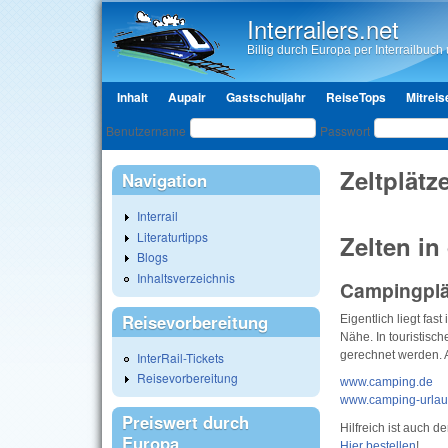
Interrailers.net
Billig durch Europa per Interrailbuch u
Hauptmenü
Inhalt
Aupair
Gastschuljahr
ReiseTops
Mitreis
Benutzeranmeldung
Benutzername
Passwort
Zeltplätz
Navigation
Interrail
Literaturtipps
Zelten in
Blogs
Inhaltsverzeichnis
Campingplä
Reisevorbereitung
Eigentlich liegt fa
Nähe. In touristisc
gerechnet werden. A
InterRail-Tickets
Reisevorbereitung
www.camping.de
www.camping-urlau
Preiswert durch
Hilfreich ist auch
Europa
Hier bestellen
!