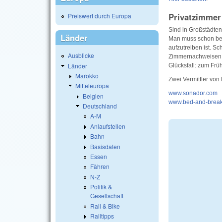
Privatzimmer
Preiswert durch Europa
Sind in Großstädten
Länder
Man muss schon bes
aufzutreiben ist. S
Ausblicke
Zimmernachweisen do
Länder
Glücksfall: zum Frü
Marokko
Zwei Vermittler von
Mitteleuropa
www.sonador.com
Belgien
www.bed-and-break
Deutschland
A-M
Anlaufstellen
Bahn
Basisdaten
Essen
Fähren
N-Z
Politik &
Gesellschaft
Rail & Bike
Railtipps