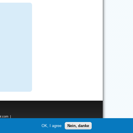
ir.com
|
ken.net
OK, I agree
Nein, danke