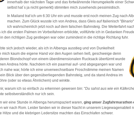
innerhalb der nächsten Tage und das fortwährende Herumgekeife einer Schwe
selbst hat´s ja nicht gemerkt) stimmten mich zusehends pessimistisch.
In Mailand traf ich um 6:30 Uhr ein und musste erst noch meinen Zug nach Al
machen. Zum Glück wusste ich von Andrea, dass Gleis auf Italienisch "
Binario
ich wahrscheinlich jetzt noch auf dem falschen Bahnsteig. Die Weiterfahrt nac
s ich die ersten Palmen im Vorbeifahren erblickte, vollführte ich in Gedanken Fre
in den richtigen Zug gestiegen war oder zumindest in die richtige Richtung fuhr.
te sich jedoch wieder, als ich in Albenga ausstieg und von Dunkelheit
 mich kaum die eigene Hand vor den Augen sehen ließ, geschweige denn
t, deren Blondschopf von einem überdimensionalen Rucksack übertürmt wurde
men Andrea hörte. Nachdem ich ein paarmal auf- und abgegangen war und
h nahe war, hörte ich eine unverwechselbare Froschstimme meinen Namen
tt mein Blick über den gegenüberliegenden Bahnsteig, und da stand Andrea im
öhre (oder so etwas Ähnlichem) und winkte.
 mir, warum ich so einfach zu erkennen gewesen bin: "
Du sahst aus wie ein Käferch
te selbstverständlich nur ich sein.
 wir eine Stunde in Albenga herumspaziert waren,
ging unser Zugfahrmarathon er
n wir nach Rom. Leider fanden wir in dieser Nacht in unserem Liegewagenabteil 
ie Hitze und die klebrigen Ledersitze machten das Einschlafen schwer.