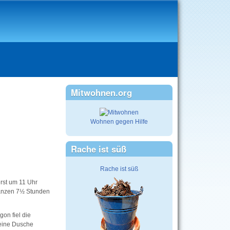
Mitwohnen.org
Wohnen gegen Hilfe
Rache ist süß
Rache ist süß
rst um 11 Uhr
 ganzen 7½ Stunden
on fiel die
 eine Dusche