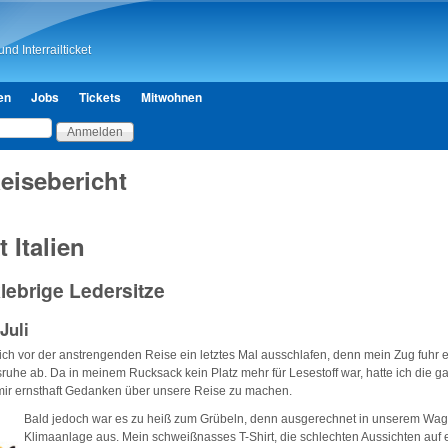
Direkt zum Inhalt
nd Interrailticket
en
Jobs
Tickets
Mitwohnen
Reisebericht
 Italien
lebrige Ledersitze
 Juli
ch vor der anstrengenden Reise ein letztes Mal ausschlafen, denn mein Zug fuhr e
sruhe ab. Da in meinem Rucksack kein Platz mehr für Lesestoff war, hatte ich die
 mir ernsthaft Gedanken über unsere Reise zu machen.
Bald jedoch war es zu heiß zum Grübeln, denn ausgerechnet in unserem Wagg
Klimaanlage aus. Mein schweißnasses T-Shirt, die schlechten Aussichten auf