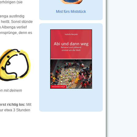
rhörigen (sie
Mist fürs Miststück
benga ausfindig
" heißt. Sonst stünde
h Albenga verlief
udensprünge, denn es
en mit deinem
st richtig los:
Mit
nur etwa 3 Stunden