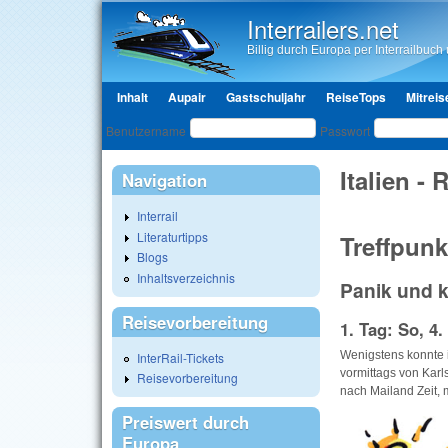
Interrailers.net
Billig durch Europa per Interrailbuch u
Hauptmenü
Inhalt
Aupair
Gastschuljahr
ReiseTops
Mitreis
Benutzeranmeldung
Benutzername
Passwort
Italien - 
Navigation
Interrail
Literaturtipps
Treffpunkt
Blogs
Inhaltsverzeichnis
Panik und k
Reisevorbereitung
1. Tag: So, 4.
Wenigstens konnte i
InterRail-Tickets
vormittags von Karl
Reisevorbereitung
nach Mailand Zeit,
Preiswert durch
Europa