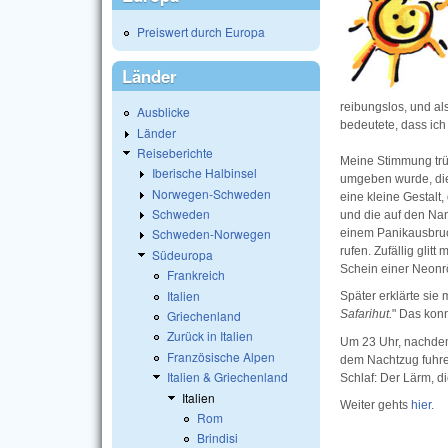
Preiswert durch Europa
Länder
reibungslos, und al
Ausblicke
bedeutete, dass ich 
Länder
Reiseberichte
Meine Stimmung trüb
Iberische Halbinsel
umgeben wurde, die
Norwegen-Schweden
eine kleine Gestal
Schweden
und die auf den Na
Schweden-Norwegen
einem Panikausbruc
rufen. Zufällig gli
Südeuropa
Schein einer Neonr
Frankreich
Italien
Später erklärte sie
Griechenland
Safarihut.
" Das konn
Zurück in Italien
Um 23 Uhr, nachdem
Französische Alpen
dem Nachtzug fuhre
Italien & Griechenland
Schlaf: Der Lärm, d
Italien
Weiter gehts
hier
.
Rom
Brindisi