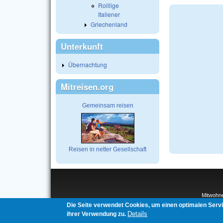
Rolllige
Italiener
Griechenland
Unterkunft
Übernachtung
Mitreisen.org
Gemeinsam reisen
Reisen in netter Gesellschaft
Mitwohn
Interco
Die Seite verwendet Cookies, um einen optimalen Serv
Details
ihrer Verwendung zu.