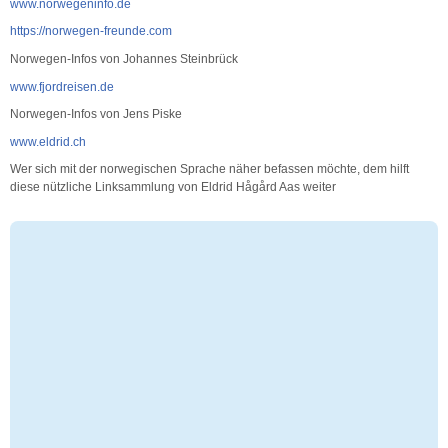
www.norwegeninfo.de
https://norwegen-freunde.com
Norwegen-Infos von Johannes Steinbrück
www.fjordreisen.de
Norwegen-Infos von Jens Piske
www.eldrid.ch
Wer sich mit der norwegischen Sprache näher befassen möchte, dem hilft
diese nützliche Linksammlung von Eldrid Hågård Aas weiter