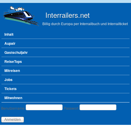
Direkt zum Inhalt
Interrailers.net
Billig durch Europa per Interrailbuch und Interrailticket
Hauptmenü
Inhalt
Aupair
Gastschuljahr
ReiseTops
Mitreisen
Jobs
Tickets
Mitwohnen
Benutzeranmeldung
Benutzername
Passwort