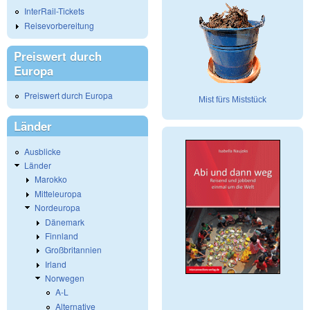
InterRail-Tickets
Reisevorbereitung
Preiswert durch
Europa
Preiswert durch Europa
Mist fürs Miststück
Länder
Ausblicke
Länder
Marokko
Mitteleuropa
Nordeuropa
Dänemark
Finnland
Großbritannien
Irland
Norwegen
A-L
Alternative