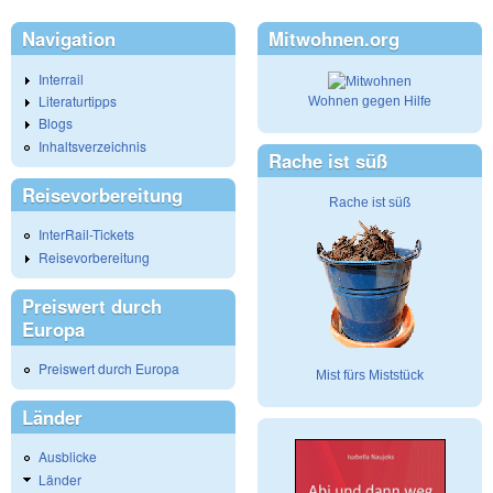
Navigation
Mitwohnen.org
Interrail
Literaturtipps
Wohnen gegen Hilfe
Blogs
Inhaltsverzeichnis
Rache ist süß
Reisevorbereitung
Rache ist süß
InterRail-Tickets
Reisevorbereitung
Preiswert durch
Europa
Preiswert durch Europa
Mist fürs Miststück
Länder
Ausblicke
Länder