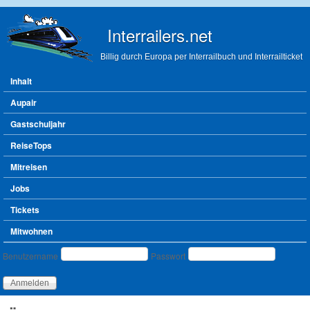
Direkt zum Inhalt
Interrailers.net
Billig durch Europa per Interrailbuch und Interrailticket
Hauptmenü
Inhalt
Aupair
Gastschuljahr
ReiseTops
Mitreisen
Jobs
Tickets
Mitwohnen
Benutzeranmeldung
Benutzername
Passwort