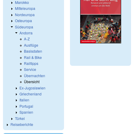
Marokko
Mitteleuropa
Nordeuropa
Osteuropa
Südeuropa
Andorra
A-Z
Ausflüge
Basisdaten
Rail & Bike
Railtipps
Service
Übernachten
Übersicht
Ex-Jugoslawien
Griechenland
Italien
Portugal
Spanien
Türkei
Reiseberichte