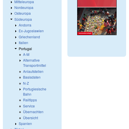
Mitteleuropa
Nordeuropa
Osteuropa
Südeuropa
Andorra
Ex-Jugoslawien
Griechenland
Italien
Portugal
A-M
Alternative
Transportmittel
Anlaufstellen
Basisdaten
N-Z
Portugiesische
Bahn
Railtipps
Service
Übernachten
Übersicht
Spanien