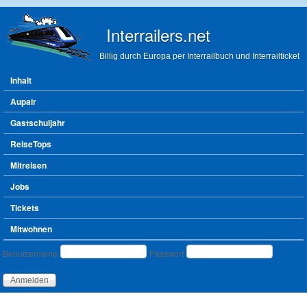
Direkt zum Inhalt
Interrailers.net
Billig durch Europa per Interrailbuch und Interrailticket
Hauptmenü
Inhalt
Aupair
Gastschuljahr
ReiseTops
Mitreisen
Jobs
Tickets
Mitwohnen
Benutzeranmeldung
Benutzername
Passwort