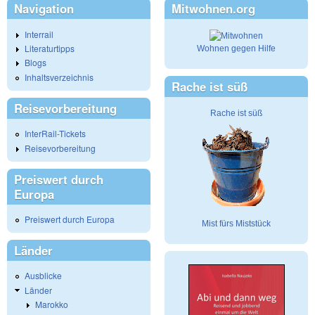
Navigation
Mitwohnen.org
Interrail
Literaturtipps
Wohnen gegen Hilfe
Blogs
Inhaltsverzeichnis
Rache ist süß
Reisevorbereitung
Rache ist süß
InterRail-Tickets
Reisevorbereitung
Preiswert durch
Europa
Preiswert durch Europa
Mist fürs Miststück
Länder
Ausblicke
Länder
Marokko