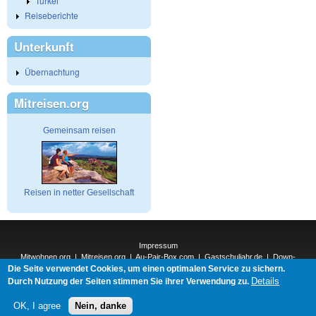
Türkei
Reiseberichte
Unterkunft
Übernachtung
Mitreisen.org
Gemeinsam reisen
Reisen in netter Gesellschaft
Impressum
Mitwohnen.org
|
Mitreisen.org
|
Au-Pair-Box.com
|
Gastschuljahr.de
|
Down-
Die Seite verwendet Cookies, um einen optimalen Service zu sichern.
Under.org
|
Elderpair.com
|
Interconnections-Verlag.de
|
Natur-und-Umwelt.org
|
ReiseTops.com
|
Details
Durch Nutzung der Seiten stimmen Sie ihrer Verwendung zu.
Bewerben.com
|
Schenken.net
OK, I agree
Nein, danke