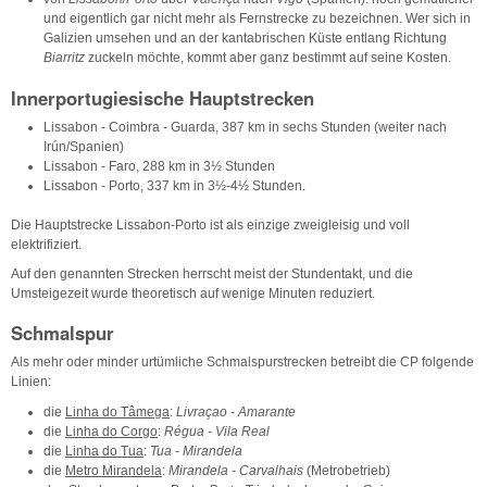
und eigentlich gar nicht mehr als Fernstrecke zu bezeichnen. Wer sich in
Galizien umsehen und an der kantabrischen Küste entlang Richtung
Biarritz
zuckeln möchte, kommt aber ganz bestimmt auf seine Kosten.
Innerportugiesische Hauptstrecken
Lissabon - Coimbra - Guarda, 387 km in sechs Stunden (weiter nach
Irún/Spanien)
Lissabon - Faro, 288 km in 3½ Stunden
Lissabon - Porto, 337 km in 3½-4½ Stunden.
Die Hauptstrecke Lissabon-Porto ist als einzige zweigleisig und voll
elektrifiziert.
Auf den genannten Strecken herrscht meist der Stundentakt, und die
Umsteigezeit wurde theoretisch auf wenige Minuten reduziert.
Schmalspur
Als mehr oder minder urtümliche Schmalspurstrecken betreibt die CP folgende
Linien:
die
Linha do Tâmega
:
Livraçao - Amarante
die
Linha do Corgo
:
Régua - Vila Real
die
Linha do Tua
:
Tua - Mirandela
die
Metro Mirandela
:
Mirandela - Carvalhais
(Metrobetrieb)