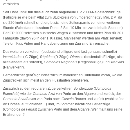
verbinden.
Seit Ende 1998 tun dies auch zehn nagelneue CP 2000-Neigetechnikzüge
(Fahrpreise wie beim Alfa) zum Stückpreis von umgerechnet 25 Mio. DM: da
sie 220 km/h schnell sind, ergibt sich eine Zeitersparnis von einer weiteren
Stunde (Fahrtdauer Lissabon-Porto: 2 Std. 10 Min. bis zweieinhalb Stunden).
Der CP 2000 setzt sich aus sechs Wagen zusammen und bietet Platz für 301
Fahrgäste (davon 96 in der 1. Klasse). Mahlzeiten werden am Platz serviert;
Telefon, Fax, Video und Handybenutzung um Zug sind Ehrensache.
Des weiteren verkehren (bedeutend billigere und fast genauso schnelle)
Intercidades
(IC-Züge),
Rápidos
(D-Züge),
Directos
(bestenfalls Eilzüge, also
alles andere als "direkt"!),
Comboios Regionais
(Regionalzüge) und
Tranvias
(Nahverkehr).
Gemächlicher geht´s grundsätzlich im malerischen Hinterland voran, wo die
Zugstrecken sich meist an den Flussläufen orientieren.
Zusätzlich zu den regulären Züge verkehren Sonderzüge (
Comboios
Especiais
) wie der
Comboio Azul
von Porto an den Algarve und zurück, der
Comboio Acadêmico
von Porto nach
Castelo Branco
und zurück (wohl so ´ne
Art Hörsaal auf Schienen ...) und, im Sommer, nächtliche Ferienzüge
(
Comboios de Férias
) zwischen Porto und dem Algarve. Wer mailt uns seine
Erfahrungen?