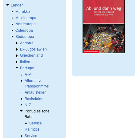
Länder
Marokko
Mitteleuropa
Nordeuropa
Osteuropa
Südeuropa
Andorra
Ex-Jugoslawien
Griechenland
Italien
Portugal
A-M
Alternative
Transportmittel
Anlaufstellen
Basisdaten
N-Z
Portugiesische
Bahn
Service
Railtipps
Service