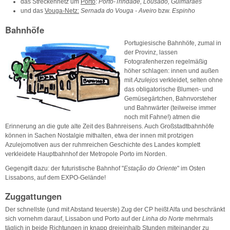
das Streckennetz um
Porto
:
Porto-Trindade, Lousado, Guimaraes
und das
Vouga-Netz:
Sernada do Vouga - Aveiro
bzw.
Espinho
Bahnhöfe
Portugiesische Bahnhöfe, zumal in
der Provinz, lassen
Fotografenherzen regelmäßig
höher schlagen: innen und außen
mit
Azulejos
verkleidet, selten ohne
das obligatorische Blumen- und
Gemüsegärtchen, Bahnvorsteher
und Bahnwärter (teilweise immer
noch mit Fahne!) atmen die
Erinnerung an die gute alte Zeit des Bahnreisens. Auch Großstadtbahnhöfe
können in Sachen Nostalgie mithalten, etwa der innen mit protzigen
Azulejomotiven aus der ruhmreichen Geschichte des Landes komplett
verkleidete Hauptbahnhof der Metropole Porto im Norden.
Gegengift dazu: der futuristische Bahnhof "
Estação do Oriente
" im Osten
Lissabons, auf dem EXPO-Gelände!
Zuggattungen
Der schnellste (und mit Abstand teuerste) Zug der CP heißt Alfa und beschränkt
sich vornehm darauf, Lissabon und Porto auf der
Linha do Norte
mehrmals
täglich in beide Richtungen in knapp dreieinhalb Stunden miteinander zu