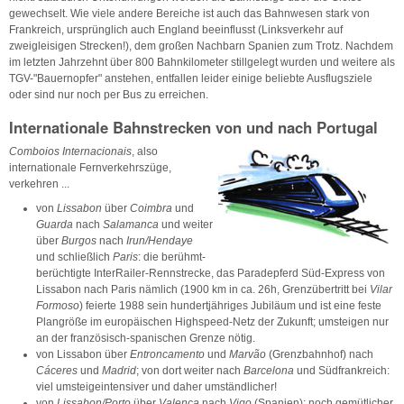
gewechselt. Wie viele andere Bereiche ist auch das Bahnwesen stark von
Frankreich, ursprünglich auch England beeinflusst (Linksverkehr auf
zweigleisigen Strecken!), dem großen Nachbarn Spanien zum Trotz. Nachdem
im letzten Jahrzehnt über 800 Bahnkilometer stillgelegt wurden und weitere als
TGV-"Bauernopfer" anstehen, entfallen leider einige beliebte Ausflugsziele
oder sind nur noch per Bus zu erreichen.
Internationale Bahnstrecken von und nach Portugal
Comboios Internacionais
, also
internationale Fernverkehrszüge,
verkehren ...
von
Lissabon
über
Coimbra
und
Guarda
nach
Salamanca
und weiter
über
Burgos
nach
Irun/Hendaye
und schließlich
Paris
: die berühmt-
berüchtigte InterRailer-Rennstrecke, das Paradepferd Süd-Express von
Lissabon nach Paris nämlich (1900 km in ca. 26h, Grenzübertritt bei
Vilar
Formoso
) feierte 1988 sein hundertjähriges Jubiläum und ist eine feste
Plangröße im europäischen Highspeed-Netz der Zukunft; umsteigen nur
an der französisch-spanischen Grenze nötig.
von Lissabon über
Entroncamento
und
Marvão
(Grenzbahnhof) nach
Cáceres
und
Madrid
; von dort weiter nach
Barcelona
und Südfrankreich:
viel umsteigeintensiver und daher umständlicher!
von
Lissabon/Porto
über
Valença
nach
Vigo
(Spanien): noch gemütlicher