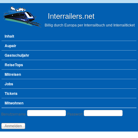
Direkt zum Inhalt
Interrailers.net
Billig durch Europa per Interrailbuch und Interrailticket
Hauptmenü
Inhalt
Aupair
Gastschuljahr
ReiseTops
Mitreisen
Jobs
Tickets
Mitwohnen
Benutzeranmeldung
Benutzername
Passwort