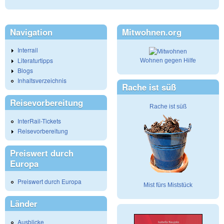
Navigation
Mitwohnen.org
Interrail
Literaturtipps
Wohnen gegen Hilfe
Blogs
Inhaltsverzeichnis
Rache ist süß
Reisevorbereitung
Rache ist süß
InterRail-Tickets
Reisevorbereitung
Preiswert durch
Europa
Preiswert durch Europa
Mist fürs Miststück
Länder
Ausblicke