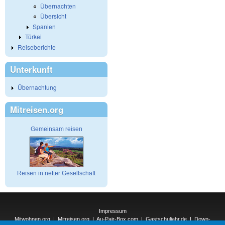
Übernachten
Übersicht
Spanien
Türkei
Reiseberichte
Unterkunft
Übernachtung
Mitreisen.org
Gemeinsam reisen
Reisen in netter Gesellschaft
Impressum
Mitwohnen.org
|
Mitreisen.org
|
Au-Pair-Box.com
|
Gastschuljahr.de
|
Down-