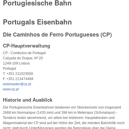
Portugiesische Bahn
Portugals Eisenbahn
Die Caminhos de Ferro Portugueses (CP)
CP-Hauptverwaltung
CP - Comboios de Portugal
Calçada do Duque, Nº 20
1249-109 Lisboa
Portugal
T. +351 211023000
F. +351 213474468
webmaster@cp.pt
www.cp.pt
Historie und Ausblick
Die Portugiesische Eisenbahnen bedienen ein Streckennetz von insgesamt
2668 km Normalspur (1435 mm) und 396 km in Meterspur (Schmalspur) -
Tendenz leider abnehmend, vor allem bei letzterem. Hauptstrecken und
Wagenmaterial der CP sind auf der Höhe der Zeit, die meisten Bahnhöfe noch
nicht: statt durch Unterführungen werden die Bahnsteige über die Gleise