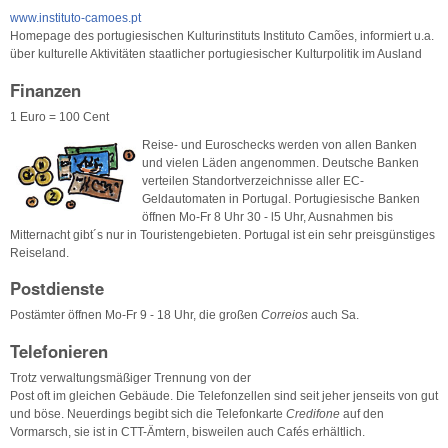
www.instituto-camoes.pt
Homepage des portugiesischen Kulturinstituts Instituto Camões, informiert u.a.
über kulturelle Aktivitäten staatlicher portugiesischer Kulturpolitik im Ausland
Finanzen
1 Euro = 100 Cent
Reise- und Euroschecks werden von allen Banken
und vielen Läden angenommen. Deutsche Banken
verteilen Standortverzeichnisse aller EC-
Geldautomaten in Portugal. Portugiesische Banken
öffnen Mo-Fr 8 Uhr 30 - l5 Uhr, Ausnahmen bis
Mitternacht gibt´s nur in Touristengebieten. Portugal ist ein sehr preisgünstiges
Reiseland.
Postdienste
Postämter öffnen Mo-Fr 9 - 18 Uhr, die großen
Correios
auch Sa.
Telefonieren
Trotz verwaltungsmäßiger Trennung von der
Post oft im gleichen Gebäude. Die Telefonzellen sind seit jeher jenseits von gut
und böse. Neuerdings begibt sich die Telefonkarte
Credifone
auf den
Vormarsch, sie ist in CTT-Ämtern, bisweilen auch Cafés erhältlich.