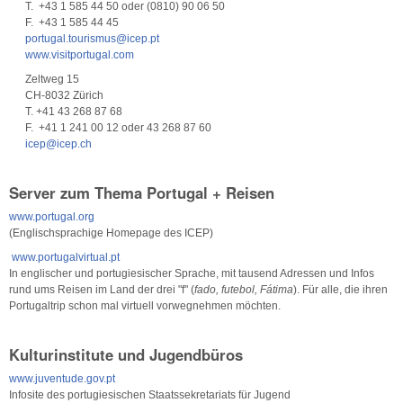
T. +43 1 585 44 50 oder (0810) 90 06 50
F. +43 1 585 44 45
portugal.tourismus@icep.pt
www.visitportugal.com
Zeltweg 15
CH-8032 Zürich
T. +41 43 268 87 68
F. +41 1 241 00 12 oder 43 268 87 60
icep@icep.ch
Server zum Thema Portugal + Reisen
www.portugal.org
(Englischsprachige Homepage des ICEP)
www.portugalvirtual.pt
In englischer und portugiesischer Sprache, mit tausend Adressen und Infos
rund ums Reisen im Land der drei "f" (
fado, futebol, Fátima
). Für alle, die ihren
Portugaltrip schon mal virtuell vorwegnehmen möchten.
Kulturinstitute und Jugendbüros
www.juventude.gov.pt
Infosite des portugiesischen Staatssekretariats für Jugend