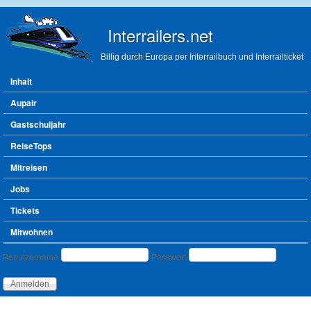
Direkt zum Inhalt
Interrailers.net
Billig durch Europa per Interrailbuch und Interrailticket
Hauptmenü
Inhalt
Aupair
Gastschuljahr
ReiseTops
Mitreisen
Jobs
Tickets
Mitwohnen
Benutzeranmeldung
Benutzername
Passwort