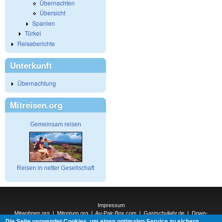
Übernachten
Übersicht
Spanien
Türkei
Reiseberichte
Unterkunft
Übernachtung
Mitreisen.org
Gemeinsam reisen
Reisen in netter Gesellschaft
Impressum
Mitwohnen.org
|
Mitreisen.org
|
Au-Pair-Box.com
|
Gastschuljahr.de
|
Down-
Die Seite verwendet Cookies, um einen optimalen Service zu sichern.
Under.org
|
Elderpair.com
|