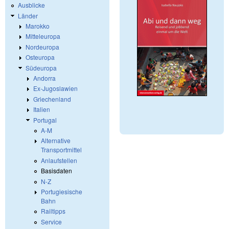
Ausblicke
Länder
Marokko
Mitteleuropa
Nordeuropa
Osteuropa
Südeuropa
Andorra
Ex-Jugoslawien
Griechenland
Italien
Portugal
A-M
Alternative
Transportmittel
Anlaufstellen
Basisdaten
N-Z
Portugiesische
Bahn
Railtipps
Service