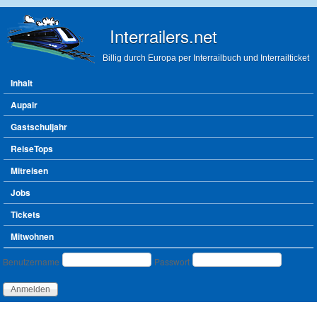
Direkt zum Inhalt
Interrailers.net
Billig durch Europa per Interrailbuch und Interrailticket
Hauptmenü
Inhalt
Aupair
Gastschuljahr
ReiseTops
Mitreisen
Jobs
Tickets
Mitwohnen
Benutzeranmeldung
Benutzername
Passwort