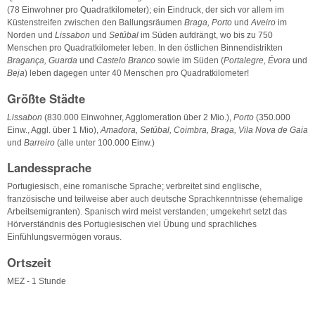
(78 Einwohner pro Quadratkilometer); ein Eindruck, der sich vor allem im
Küstenstreifen zwischen den Ballungsräumen
Braga, Porto
und
Aveiro
im
Norden und
Lissabon
und
Setúbal
im Süden aufdrängt, wo bis zu 750
Menschen pro Quadratkilometer leben. In den östlichen Binnendistrikten
Bragança, Guarda
und
Castelo Branco
sowie im Süden (
Portalegre, Évora
und
Beja
) leben dagegen unter 40 Menschen pro Quadratkilometer!
Größte Städte
Lissabon
(830.000 Einwohner, Agglomeration über 2 Mio.),
Porto
(350.000
Einw., Aggl. über 1 Mio),
Amadora, Setúbal, Coimbra, Braga, Vila Nova de Gaia
und
Barreiro
(alle unter 100.000 Einw.)
Landessprache
Portugiesisch, eine romanische Sprache; verbreitet sind englische,
französische und teilweise aber auch deutsche Sprachkenntnisse (ehemalige
Arbeitsemigranten). Spanisch wird meist verstanden; umgekehrt setzt das
Hörverständnis des Portugiesischen viel Übung und sprachliches
Einfühlungsvermögen voraus.
Ortszeit
MEZ - 1 Stunde