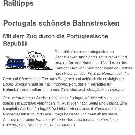
Railtipps
Portugals schönste Bahnstrecken
Mit dem Zug durch die Portugiesische
Republik
Die schönsten innerportugiesischen
Bahnstrecken sind Schmalspurstrecken und
erschließen den Norden und Nordosten des
Landes : etwa von
Porto
über
Viana do Castelo
nach
Valença
, über
Peso da Régua
nach
Vila
Real
und
Chaves
, über
Tua
nach
Bragança
und natürlich die nostalgische
Douro
-Strecke hinauf bis nach
Pocinho
. Portugal: ein
Paradies für
Nebenbahnromantiker
! Lohnende Ziele sind auch
Monção
und
Amarante
.
Also: wenn wir eine Woche frei hätten in Portugal, würden wir sie samt und
sonders in
Lissabon
verbringen, mit Ausflügen nach
Sintra
und
Óbidos
. Zwei
komplette Wochen Portugal? Da trieben wir uns anschließend durch den
Norden, Quartier in
Porto
oder
Braga
beziehen und dann ab ins pralle
Ausflugsprogramm:
Barcelos, Peneda-Gerês
-Nationalpark,
Bom Jesus,
Coimbra
, Wald von
Buçaco
,
Trás os Montes
!