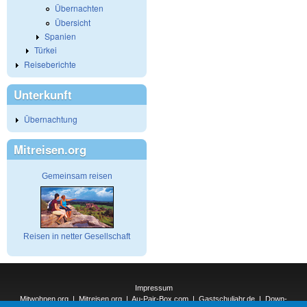
Übernachten
Übersicht
Spanien
Türkei
Reiseberichte
Unterkunft
Übernachtung
Mitreisen.org
Gemeinsam reisen
Reisen in netter Gesellschaft
Impressum
Mitwohnen.org
|
Mitreisen.org
|
Au-Pair-Box.com
|
Gastschuljahr.de
|
Down-