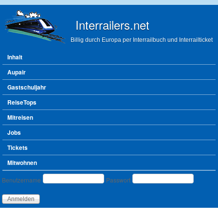
Direkt zum Inhalt
Interrailers.net
Billig durch Europa per Interrailbuch und Interrailticket
Hauptmenü
Inhalt
Aupair
Gastschuljahr
ReiseTops
Mitreisen
Jobs
Tickets
Mitwohnen
Benutzeranmeldung
Benutzername
Passwort