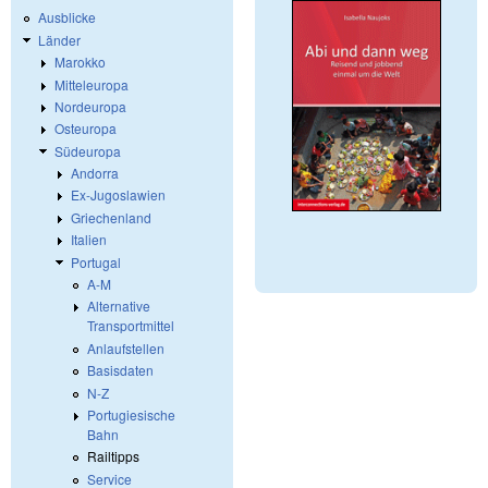
Ausblicke
Länder
Marokko
Mitteleuropa
Nordeuropa
Osteuropa
Südeuropa
Andorra
Ex-Jugoslawien
Griechenland
Italien
Portugal
A-M
Alternative
Transportmittel
Anlaufstellen
Basisdaten
N-Z
Portugiesische
Bahn
Railtipps
Service