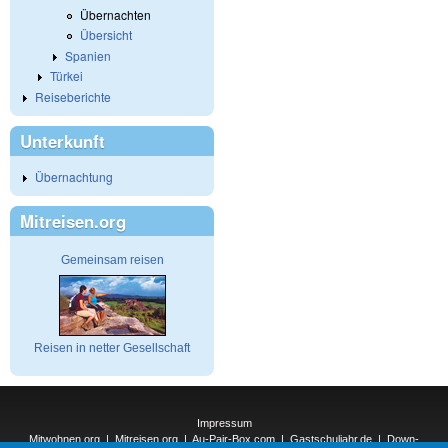
Übernachten
Übersicht
Spanien
Türkei
Reiseberichte
Unterkunft
Übernachtung
Mitreisen.org
Gemeinsam reisen
Reisen in netter Gesellschaft
Impressum
Mitwohnen.org
|
Mitreisen.org
|
Au-Pair-Box.com
|
Gastschuljahr.de
|
Down-