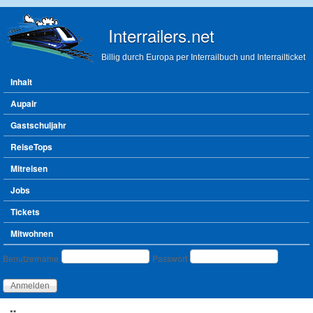
Direkt zum Inhalt
Interrailers.net
Billig durch Europa per Interrailbuch und Interrailticket
Hauptmenü
Inhalt
Aupair
Gastschuljahr
ReiseTops
Mitreisen
Jobs
Tickets
Mitwohnen
Benutzeranmeldung
Benutzername
Passwort