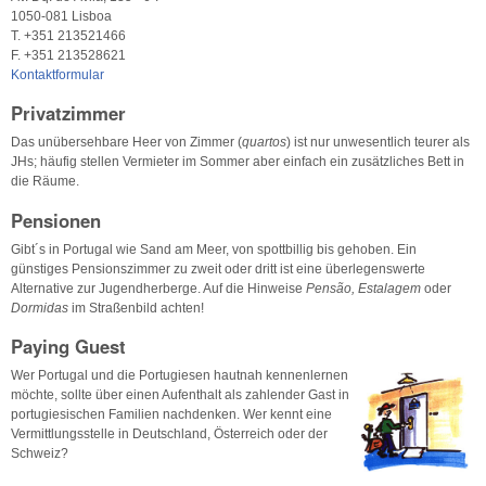
1050-081 Lisboa
T. +351 213521466
F. +351 213528621
Kontaktformular
Privatzimmer
Das unübersehbare Heer von Zimmer (
quartos
) ist nur unwesentlich teurer als
JHs; häufig stellen Vermieter im Sommer aber einfach ein zusätzliches Bett in
die Räume.
Pensionen
Gibt´s in Portugal wie Sand am Meer, von spottbillig bis gehoben. Ein
günstiges Pensionszimmer zu zweit oder dritt ist eine überlegenswerte
Alternative zur Jugendherberge. Auf die Hinweise
Pensão, Estalagem
oder
Dormidas
im Straßenbild achten!
Paying Guest
Wer Portugal und die Portugiesen hautnah kennenlernen
möchte, sollte über einen Aufenthalt als zahlender Gast in
portugiesischen Familien nachdenken. Wer kennt eine
Vermittlungsstelle in Deutschland, Österreich oder der
Schweiz?