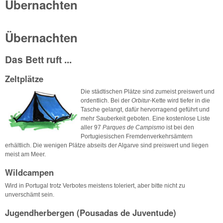
Übernachten
Übernachten
Das Bett ruft ...
Zeltplätze
Die städtischen Plätze sind zumeist preiswert und
ordentlich. Bei der
Orbitur
-Kette wird tiefer in die
Tasche gelangt, dafür hervorragend geführt und
mehr Sauberkeit geboten. Eine kostenlose Liste
aller 97
Parques de Campismo
ist bei den
Portugiesischen Fremdenverkehrsämtern
erhältlich. Die wenigen Plätze abseits der Algarve sind preiswert und liegen
meist am Meer.
Wildcampen
Wird in Portugal trotz Verbotes meistens toleriert, aber bitte nicht zu
unverschämt sein.
Jugendherbergen (Pousadas de Juventude)