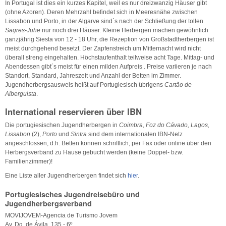
In Portugal ist dies ein kurzes Kapitel, weil es nur dreizwanzig Häuser gibt
(ohne Azoren). Deren Mehrzahl befindet sich in Meeresnähe zwischen
Lissabon und Porto, in der Algarve sind´s nach der Schließung der tollen
Sagres-Juhe
nur noch drei Häuser. Kleine Herbergen machen gewöhnlich
ganzjährig Siesta von 12 - 18 Uhr, die Rezeption von Großstadtherbergen ist
meist durchgehend besetzt. Der Zapfenstreich um Mitternacht wird nicht
überall streng eingehalten. Höchstaufenthalt teilweise acht Tage. Mittag- und
Abendessen gibt´s meist für einen milden Aufpreis . Preise variieren je nach
Standort, Standard, Jahreszeit und Anzahl der Betten im Zimmer.
Jugendherbergsausweis heißt auf Portugiesisch übrigens
Cartão de
Alberguista
.
International reservieren über IBN
Die portugiesischen Jugendherbergen in
Coimbra
,
Foz do Cávado, Lagos,
Lissabon
(2),
Porto
und
Sintra
sind dem internationalen IBN-Netz
angeschlossen, d.h. Betten können schriftlich, per Fax oder online über den
Herbergsverband zu Hause gebucht werden (keine Doppel- bzw.
Familienzimmer)!
Eine Liste aller Jugendherbergen findet sich
hier
.
Portugiesisches Jugendreisebüro und
Jugendherbergsverband
MOVIJOVEM-Agencia de Turismo Jovem
Av. Dq. de Ávila, 135 - 6º.