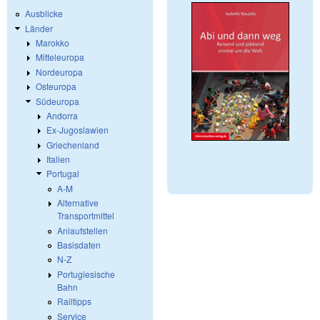
Ausblicke
Länder
Marokko
Mitteleuropa
Nordeuropa
Osteuropa
Südeuropa
Andorra
Ex-Jugoslawien
Griechenland
Italien
Portugal
A-M
Alternative
Transportmittel
Anlaufstellen
Basisdaten
N-Z
Portugiesische
Bahn
Railtipps
Service