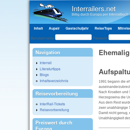
Interrailers.net
Billig durch Europa per Interrailbuch u
Hauptmenü
Inhalt
Aupair
Gastschuljahr
ReiseTops
Mitreis
Benutzeranmeldung
Benutzername
Passwort
Ehemalig
Navigation
Interrail
Literaturtipps
Aufspalt
Blogs
Inhaltsverzeichnis
1991 begann die eh
auseinanderzubreche
Reisevorbereitung
Nach Kroatien und
Herzegowina die Un
Aus dem Rest wurde
InterRail-Tickets
zwei unabhängige S
Reisevorbereitung
Damit nicht genug, 
Unabhängigkeit des 
Preiswert durch
_______________
Europa