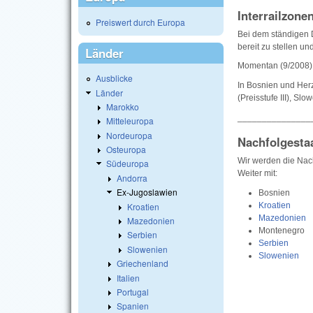
Interrailzone
Preiswert durch Europa
Bei dem ständigen D
bereit zu stellen u
Länder
Momentan (9/2008) 
Ausblicke
In Bosnien und Her
Länder
(Preisstufe III), Sl
Marokko
_______________
Mitteleuropa
Nordeuropa
Nachfolgesta
Osteuropa
Wir werden die Nac
Südeuropa
Weiter mit:
Andorra
Ex-Jugoslawien
Bosnien
Kroatien
Kroatien
Mazedonien
Mazedonien
Montenegro
Serbien
Serbien
Slowenien
Slowenien
Griechenland
Italien
Portugal
Spanien