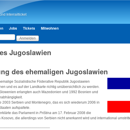
Direkt zum Inhalt
nd Interrailticket
en
Jobs
Tickets
Mitwohnen
es Jugoslawien
ung des ehemaligen Jugoslawien
emalige Sozialistische Föderative Republik Jugoslawien
n und es auf der Landkarte richtig unübersichtlich zu werden.
 Slowenien erlangten auch Mazedonien und 1992 Bosnien und
abhängigkeit.
 2003 Serbien und Montenegro, das es sich wiederum 2006 in
taaten aufspaltete.
erklärte das Parlament in
Priština
am 17. Februar 2008 die
Kosovo, die allerdings von Serbien nicht anerkannt wird und international umstritte
_________________________