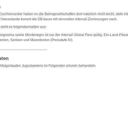
n
urcheinander haben es die Bahngesellschaften dort natürlich nicht leicht, stets in
nd hierzulande kommt die DB kaum mit sinnvollen Interrail-Zonierungen nach.
sieht es folgendermaßen aus:
zegowina sowie Montenegro ist nur der
Interrail Global Pass
gültig, Ein-Land-Pässe
owenien, Serbien und Mazedonien (Preisstufe IV).
________________________
aten
hfolgestaaten Jugoslawiens im Folgenden einzeln behandeln.