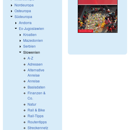
Nordeuropa
Osteuropa
Südeuropa
Andorra
Ex-Jugoslawien
Kroatien
Mazedonien
Serbien
Slowenien
A-Z
Adressen
Alternative
Anreise
Anreise
Basisdaten
Finanzen &
Co.
Natur
Rail & Bike
Rail-Tipps
Routentipps
Streckennetz