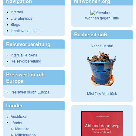
Navigation
Mitwohnen.org
Interrail
Literaturtipps
Wohnen gegen Hilfe
Blogs
Inhaltsverzeichnis
Rache ist süß
Reisevorbereitung
Rache ist süß
InterRail-Tickets
Reisevorbereitung
Preiswert durch
Europa
Preiswert durch Europa
Mist fürs Miststück
Länder
Ausblicke
Länder
Marokko
Mitteleuropa