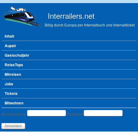
Direkt zum Inhalt
Interrailers.net
Billig durch Europa per Interrailbuch und Interrailticket
Hauptmenü
Inhalt
Aupair
Gastschuljahr
ReiseTops
Mitreisen
Jobs
Tickets
Mitwohnen
Benutzeranmeldung
Benutzername
Passwort