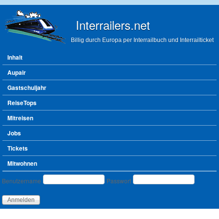
Direkt zum Inhalt
Interrailers.net
Billig durch Europa per Interrailbuch und Interrailticket
Hauptmenü
Inhalt
Aupair
Gastschuljahr
ReiseTops
Mitreisen
Jobs
Tickets
Mitwohnen
Benutzeranmeldung
Benutzername
Passwort