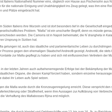
ist Italiens Nationalheld Nummer eins, obgleich von Hause aus Fischersohn aus Ni
ich für die nationale Einigung und Unabhängigkeit ins Zeug gelegt, was ihm eine Re
n und Plätze eingebracht hat.
m Süden Italiens ihre Wurzeln und ist dort besonders tief in die Gesellschaft einge
tgesellschaftliches Problem. "Mafia" ist ein unscharfer Begriff, denn es müsste gen
erschieden werden. Die Camorra ist in Napoli beheimatet, die N´drangheta in Kal
ren Ursprung in Sizilien hat.
fia gelungen ist, auch das staatliche und parlamentarische Leben zu durchdringen
er Prozess gegen den ehemaligen Staatschef Andreotti gezeigt. Andreotti, die stets
Kontakte zur Mafia gepflegt zu haben und sich mit einflussreichen Vertretern der Ma
 in der letzten Jahren auch aufsehenerregende Erfolge bei der Bekämpfung der Maf
e staatlichen Organe, die diesen Kampf forciert haben, sondern einzelne herausra
e dabei ihr Leben aufs Spiel setzen.
en die Mafia wurde durch die Kronzeugenregelung erreicht. Diese verspricht den so
raferleichterung oder Straffreiheit, wenn ihre Aussagen zur Aufklärung von Verbrech
die Verhaftung des Mafiabosses Rjina erst möglich.
sfamilie, die durch Handel und Geldgeschäfte vom 13. bis zum 16. Jh. zu Reichtum