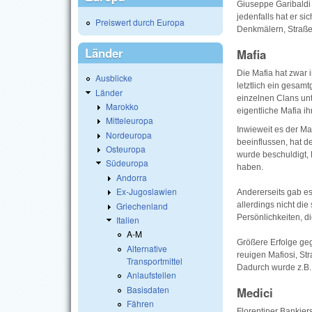
Giuseppe Garibaldi 
jedenfalls hat er s
Preiswert durch Europa
Denkmälern, Straße
Länder
Mafia
Die Mafia hat zwar i
Ausblicke
letztlich ein gesam
Länder
einzelnen Clans unt
Marokko
eigentliche Mafia ih
Mitteleuropa
Inwieweit es der Ma
Nordeuropa
beeinflussen, hat d
Osteuropa
wurde beschuldigt, 
Südeuropa
haben.
Andorra
Ex-Jugoslawien
Andererseits gab es
Griechenland
allerdings nicht di
Persönlichkeiten, di
Italien
A-M
Größere Erfolge geg
Alternative
reuigen Mafiosi, St
Transportmittel
Dadurch wurde z.B. 
Anlaufstellen
Basisdaten
Medici
Fähren
Florentiner Bankier