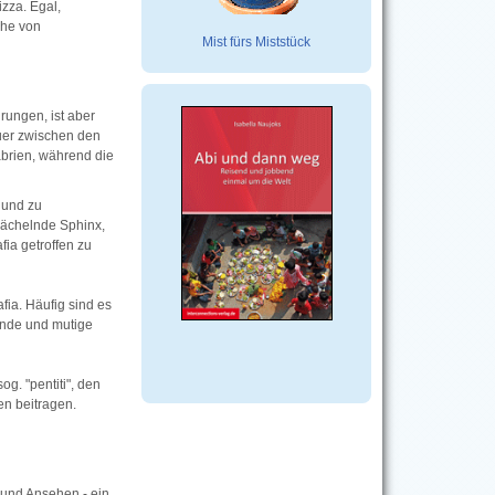
zza. Egal,
ihe von
Mist fürs Miststück
drungen, ist aber
auer zwischen den
abrien, während die
 und zu
 lächelnde Sphinx,
fia getroffen zu
ia. Häufig sind es
gende und mutige
g. "pentiti", den
en beitragen.
 und Ansehen - ein