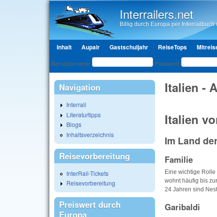
Interrailers.net
Billig durch Europa per Interrailbuch u
Hauptmenü
Inhalt
Aupair
Gastschuljahr
ReiseTops
Mitreis
Benutzeranmeldung
Benutzername
Passwort
Italien - 
Navigation
Interrail
Literaturtipps
Italien v
Blogs
Inhaltsverzeichnis
Im Land de
Reisevorbereitung
Familie
Eine wichtige Rolle 
InterRail-Tickets
wohnt häufig bis zu
Reisevorbereitung
24 Jahren sind Nes
Preiswert durch
Garibaldi
Europa