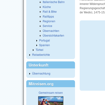
Italienische Bahn
innerer Widerspruc
Küche
Regierungsgeschäfte
Rail & Bike
de´Medici, 1475-15
Railtipps
Regionen
Service
Übernachten
Übersichtskarten
Portugal
Spanien
Türkei
Reiseberichte
Unterkunft
Übernachtung
Mitreisen.org
Gemeinsam reisen