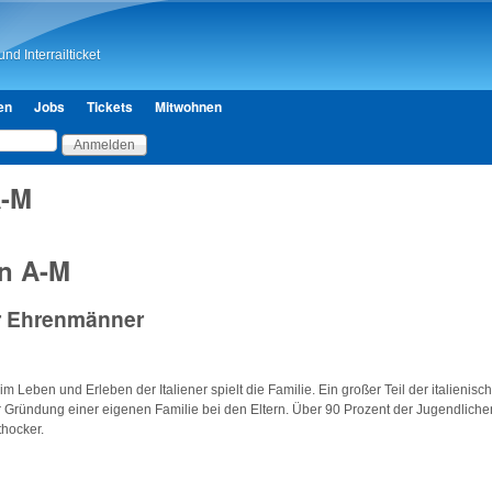
Direkt zum Inhalt
nd Interrailticket
en
Jobs
Tickets
Mitwohnen
A-M
on A-M
r Ehrenmänner
im Leben und Erleben der Italiener spielt die Familie. Ein großer Teil der italieni
r Gründung einer eigenen Familie bei den Eltern. Über 90 Prozent der Jugendlich
thocker.