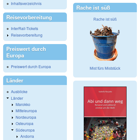
Inhaltsverzeichnis
Rache ist süß
Reisevorbereitung
Rache ist süß
InterRail-Tickets
Reisevorbereitung
Preiswert durch
Europa
Preiswert durch Europa
Mist fürs Miststück
Länder
Ausblicke
Länder
Marokko
Mitteleuropa
Nordeuropa
Osteuropa
Südeuropa
Andorra