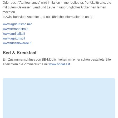
Oder auch "Agritourismus" wird in Italien immer beliebter. Perfekt für alle, die
mit gutem Gewissen Land und Leute in ursprünglicher Art kennen lernen
möchten.
Inzwischen viele Anbieter und ausführliche Informationen unter:
www.agriturismo.net
www.terranostra.it
www.agriitalia.it
www.agriturist.it
www.turismoverde.it
Bed & Breakfast
Ein Zusammenschluss von BB-Möglichkeiten mit einer schön gestaltete Site
erleichtern die Zimmersuche mit
www.bbitalia.it