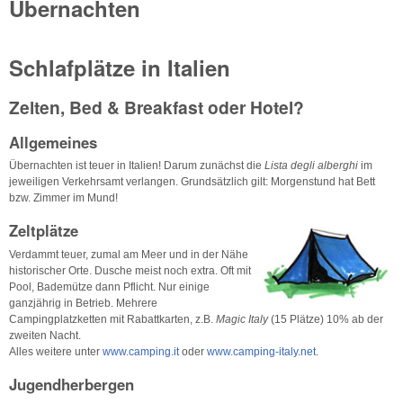
Übernachten
Schlafplätze in Italien
Zelten, Bed & Breakfast oder Hotel?
Allgemeines
Übernachten ist teuer in Italien! Darum zunächst die
Lista degli alberghi
im
jeweiligen Verkehrsamt verlangen. Grundsätzlich gilt: Morgenstund hat Bett
bzw. Zimmer im Mund!
Zeltplätze
Verdammt teuer, zumal am Meer und in der Nähe
historischer Orte. Dusche meist noch extra. Oft mit
Pool, Bademütze dann Pflicht. Nur einige
ganzjährig in Betrieb. Mehrere
Campingplatzketten mit Rabattkarten, z.B.
Magic Italy
(15 Plätze) 10% ab der
zweiten Nacht.
Alles weitere unter
www.camping.it
oder
www.camping-italy.net
.
Jugendherbergen