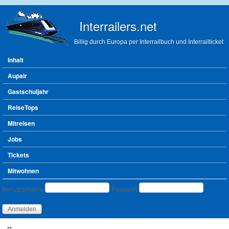
Direkt zum Inhalt
Interrailers.net
Billig durch Europa per Interrailbuch und Interrailticket
Hauptmenü
Inhalt
Aupair
Gastschuljahr
ReiseTops
Mitreisen
Jobs
Tickets
Mitwohnen
Benutzeranmeldung
Benutzername
Passwort