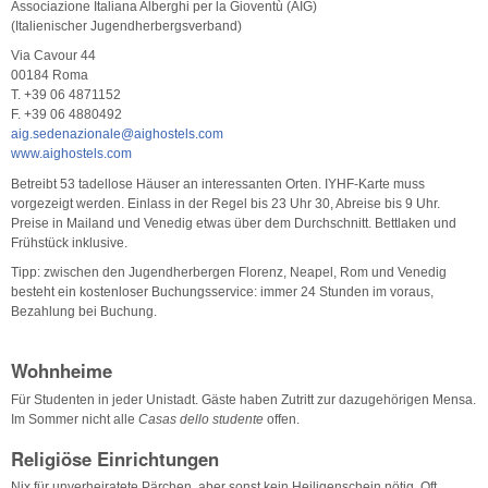
Associazione Italiana Alberghi per la Gioventù (AIG)
(Italienischer Jugendherbergsverband)
Via Cavour 44
00184 Roma
T. +39 06 4871152
F. +39 06 4880492
aig.sedenazionale@aighostels.com
www.aighostels.com
Betreibt 53 tadellose Häuser an interessanten Orten. IYHF-Karte muss
vorgezeigt werden. Einlass in der Regel bis 23 Uhr 30, Abreise bis 9 Uhr.
Preise in Mailand und Venedig etwas über dem Durchschnitt. Bettlaken und
Frühstück inklusive.
Tipp: zwischen den Jugendherbergen Florenz, Neapel, Rom und Venedig
besteht ein kostenloser Buchungsservice: immer 24 Stunden im voraus,
Bezahlung bei Buchung.
Wohnheime
Für Studenten in jeder Unistadt. Gäste haben Zutritt zur dazugehörigen Mensa.
Im Sommer nicht alle
Casas dello studente
offen.
Religiöse Einrichtungen
Nix für unverheiratete Pärchen, aber sonst kein Heiligenschein nötig. Oft