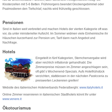
Klosterzellen mit 5-6 Betten. Frühmorgens beendet Glockengebimmel oder
Psalmodieren den Tiefschlaf, nachts wird frühzeitig geschlossen.
Pensionen
Sind in Italien weit verbreitet und machen Hotels der vierten Kategorie oft was
vor, da unter ministerieller Aufsicht. Im Sommer widmen viele Einheimische ihr
Häuschen kurzerhand zur Pension um; Tarif dann nach Angebot und
Nachfrage.
Hotels
Eingeteilt in fünf Kategorien, Sternchenvergabe wird
aber reichlich inflationär gehandhabt. Die
Zimmerpreise müssen im Zimmer angeschlagen sein,
oft gibt´s Wochenend-Specials. Aufs Hotelfrühstück
verzichten, stattdessen in der nächsten
Pasticceria
zu
preiswerten Leckereien greifen!
Website des italienischen Hotelverbands Federalberghi:
www.italyhotels.it
Online Zimmer reservieren in italienischen Stadthotels könnt Ihr unter
www.venere.it
Ökotourismus