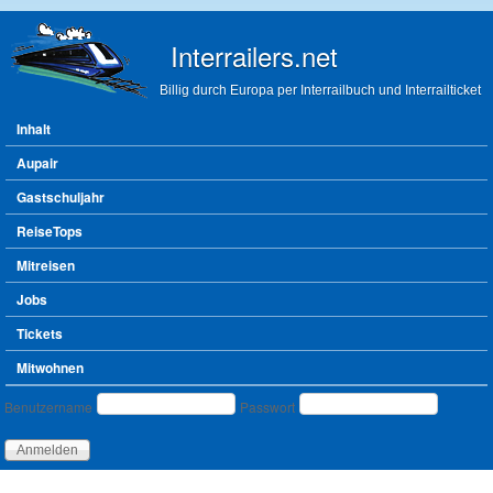
Direkt zum Inhalt
Interrailers.net
Billig durch Europa per Interrailbuch und Interrailticket
Hauptmenü
Inhalt
Aupair
Gastschuljahr
ReiseTops
Mitreisen
Jobs
Tickets
Mitwohnen
Benutzeranmeldung
Benutzername
Passwort