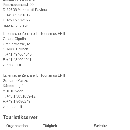
Prinzregentenstr. 22
D-80538 Monaco di Baviera
T. +49 89 531317
F. +49 89 534527
muenchenenit.it
Italienische Zentrale für Tourismus ENIT
Chiara Cigolini
Uraniastrasse,32
CH-8001 Zürich
T. +41 434664040
F. +41 434664041
zurichenit.it
Italienische Zentrale für Tourismus ENIT
Gaetano Manzo
Kärtnerring 4
A-1010 Wien
T. +43 1 5051639-12
F. +43 1 5050248
viennaenit.it
Touristikserver
Organisation
Tätigkeit
Website