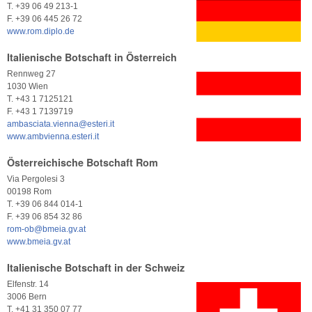
T. +39 06 49 213-1
F. +39 06 445 26 72
www.rom.diplo.de
Italienische Botschaft in Österreich
Rennweg 27
1030 Wien
T. +43 1 7125121
F. +43 1 7139719
ambasciata.vienna@esteri.it
www.ambvienna.esteri.it
Österreichische Botschaft Rom
Via Pergolesi 3
00198 Rom
T. +39 06 844 014-1
F. +39 06 854 32 86
rom-ob@bmeia.gv.at
www.bmeia.gv.at
Italienische Botschaft in der Schweiz
Elfenstr. 14
3006 Bern
T. +41 31 350 07 77