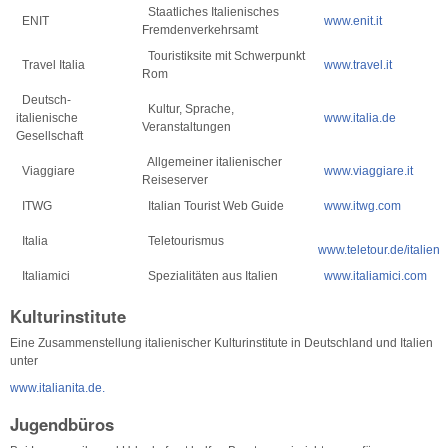
Staatliches Italienisches
ENIT
www.enit.it
Fremdenverkehrsamt
Touristiksite mit Schwerpunkt
Travel Italia
www.travel.it
Rom
Deutsch-
Kultur, Sprache,
italienische
www.italia.de
Veranstaltungen
Gesellschaft
Allgemeiner italienischer
Viaggiare
www.viaggiare.it
Reiseserver
ITWG
Italian Tourist Web Guide
www.itwg.com
Italia
Teletourismus
www.teletour.de/italien
Italiamici
Spezialitäten aus Italien
www.italiamici.com
Kulturinstitute
Eine Zusammenstellung italienischer Kulturinstitute in Deutschland und Italien
unter
www.italianita.de.
Jugendbüros