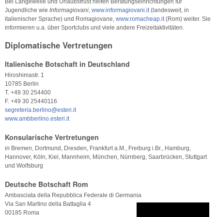
Bei Langeweile und Urlaubsfrust helfen Beratungseinrichtungen für
Jugendliche wie
Informagiovani
,
www.informagiovani.it
(landesweit, in
italienischer Sprache) und Romagiovane,
www.romacheap.it
(Rom) weiter. Sie
informieren u.a. über Sportclubs und viele andere Freizeitaktivitäten.
Diplomatische Vertretungen
Italienische Botschaft in Deutschland
Hiroshimastr. 1
10785 Berlin
T. +49 30 254400
F. +49 30 25440116
segreteria.berlino@esteri.it
www.ambberlino.esteri.it
Konsularische Vertretungen
in Bremen, Dortmund, Dresden, Frankfurt a.M., Freiburg i.Br., Hamburg,
Hannover, Köln, Kiel, Mannheim, München, Nürnberg, Saarbrücken, Stuttgart
und Wolfsburg
Deutsche Botschaft Rom
Ambasciata della Repubblica Federale di Germania
Via San Martino della Battaglia 4
00185 Roma