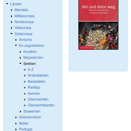
Länder
Marokko
Mitteleuropa
Nordeuropa
Osteuropa
Südeuropa
Andorra
Ex-Jugoslawien
Kroatien
Mazedonien
Serbien
A-Z
Anlaufstellen
Basisdaten
Railtipp
Service
Übernachten
Übersichtskarten
Slowenien
Griechenland
Italien
Portugal