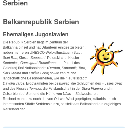
Serbien
Balkanrepublik Serbien
Ehemaliges Jugoslawien
Die Republik Serbien liegt im Zentrum der
Balkanhalbinsel und hat Urlaubern einiges zu bieten:
neben mehreren UNESCO-Weltkulturstätten (Stadt
Stari Ras
, Kloster
Sopocani
, Peterskirche, Kloster
Studenica, Gamzigrad-Romuliana
und Palast des
Galerius) fünf Nationalparks (
Derdap, Kopaonik, Tara,
Šar Planina
und
Fruška Gora
) sowie zahlreiche
landschaftliche Besonderheiten, wie die "Teufelsstadt"
Davolja varoš
, Erdpyramiden bei
Leskovac
, die Schluchten des Flusses
Uvac
und des Flusses
Temska
, die Felslandschaft in der
Stara Planina
und in
Ostserbien bei
Bor
, und die Höhle von
Ušac
in Südwestserbien.
Rechnet man dazu noch die von Ost wie West geprägten, kulturhistorisch
interessanten Städte Serbiens hinzu, so stellt das Balkanland ein ergiebiges
Reiseland dar.