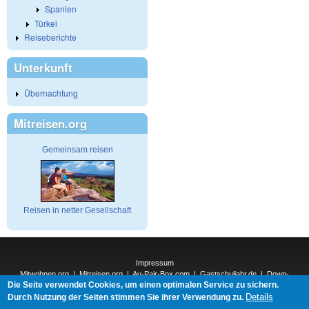
Spanien
Türkei
Reiseberichte
Unterkunft
Übernachtung
Mitreisen.org
Gemeinsam reisen
Reisen in netter Gesellschaft
Impressum
Mitwohnen.org
|
Mitreisen.org
|
Au-Pair-Box.com
|
Gastschuljahr.de
|
Down-
Die Seite verwendet Cookies, um einen optimalen Service zu sichern.
Under.org
|
Elderpair.com
|
Details
Interconnections-Verlag.de
|
Natur-und-Umwelt.org
|
ReiseTops.com
|
Durch Nutzung der Seiten stimmen Sie ihrer Verwendung zu.
Bewerben.com
|
Schenken.net