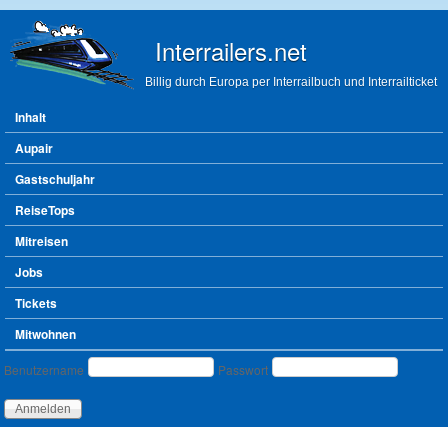
Direkt zum Inhalt
Interrailers.net
Billig durch Europa per Interrailbuch und Interrailticket
Hauptmenü
Inhalt
Aupair
Gastschuljahr
ReiseTops
Mitreisen
Jobs
Tickets
Mitwohnen
Benutzeranmeldung
Benutzername
Passwort