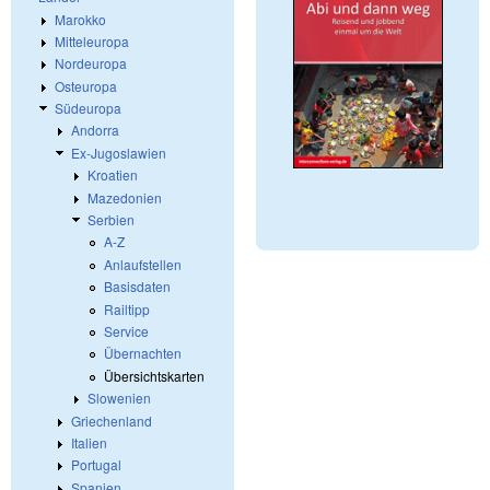
Marokko
Mitteleuropa
Nordeuropa
Osteuropa
Südeuropa
Andorra
Ex-Jugoslawien
Kroatien
Mazedonien
Serbien
A-Z
Anlaufstellen
Basisdaten
Railtipp
Service
Übernachten
Übersichtskarten
Slowenien
Griechenland
Italien
Portugal
Spanien