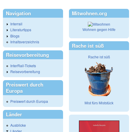
Navigation
Mitwohnen.org
Interrail
Literaturtipps
Wohnen gegen Hilfe
Blogs
Inhaltsverzeichnis
Rache ist süß
Reisevorbereitung
Rache ist süß
InterRail-Tickets
Reisevorbereitung
Preiswert durch
Europa
Preiswert durch Europa
Mist fürs Miststück
Länder
Ausblicke
Länder