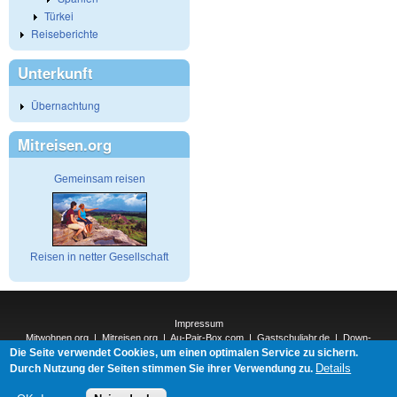
Türkei
Reiseberichte
Unterkunft
Übernachtung
Mitreisen.org
Gemeinsam reisen
Reisen in netter Gesellschaft
Impressum
Mitwohnen.org
|
Mitreisen.org
|
Au-Pair-Box.com
|
Gastschuljahr.de
|
Down-
Die Seite verwendet Cookies, um einen optimalen Service zu sichern.
Under.org
|
Elderpair.com
|
Interconnections-Verlag.de
|
Natur-und-Umwelt.org
|
ReiseTops.com
|
Details
Durch Nutzung der Seiten stimmen Sie ihrer Verwendung zu.
Bewerben.com
|
Schenken.net