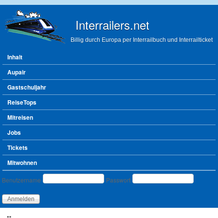
Direkt zum Inhalt
Interrailers.net
Billig durch Europa per Interrailbuch und Interrailticket
Hauptmenü
Inhalt
Aupair
Gastschuljahr
ReiseTops
Mitreisen
Jobs
Tickets
Mitwohnen
Benutzeranmeldung
Benutzername
Passwort