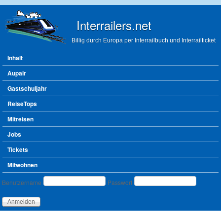
Direkt zum Inhalt
Interrailers.net
Billig durch Europa per Interrailbuch und Interrailticket
Hauptmenü
Inhalt
Aupair
Gastschuljahr
ReiseTops
Mitreisen
Jobs
Tickets
Mitwohnen
Benutzeranmeldung
Benutzername
Passwort