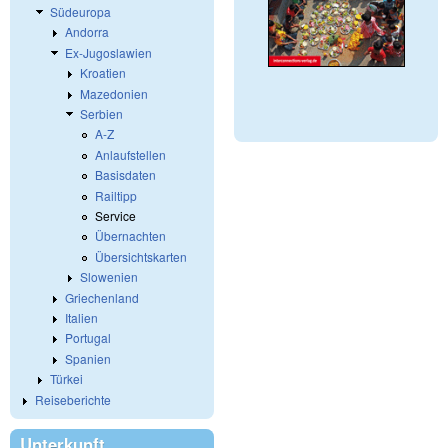
Südeuropa
Andorra
Ex-Jugoslawien
Kroatien
Mazedonien
Serbien
A-Z
Anlaufstellen
Basisdaten
Railtipp
Service
Übernachten
Übersichtskarten
Slowenien
Griechenland
Italien
Portugal
Spanien
Türkei
Reiseberichte
Unterkunft