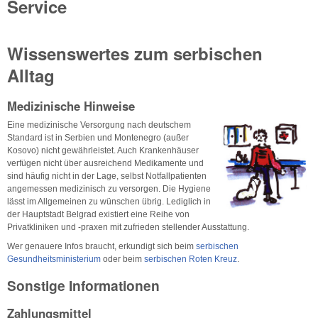
Service
Wissenswertes zum serbischen
Alltag
Medizinische Hinweise
Eine medizinische Versorgung nach deutschem
Standard ist in Serbien und Montenegro (außer
Kosovo) nicht gewährleistet. Auch Krankenhäuser
verfügen nicht über ausreichend Medikamente und
sind häufig nicht in der Lage, selbst Notfallpatienten
angemessen medizinisch zu versorgen. Die Hygiene
lässt im Allgemeinen zu wünschen übrig. Lediglich in
der Hauptstadt Belgrad existiert eine Reihe von
Privatkliniken und -praxen mit zufrieden stellender Ausstattung.
Wer genauere Infos braucht, erkundigt sich beim
serbischen
Gesundheitsministerium
oder beim
serbischen Roten Kreuz
.
Sonstige Informationen
Zahlungsmittel