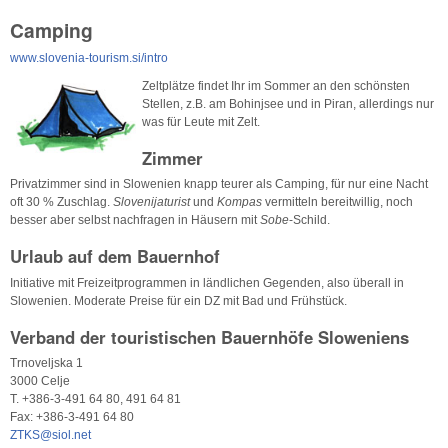
Camping
www.slovenia-tourism.si/intro
Zeltplätze findet Ihr im Sommer an den schönsten
Stellen, z.B. am Bohinjsee und in Piran, allerdings nur
was für Leute mit Zelt.
Zimmer
Privatzimmer sind in Slowenien knapp teurer als Camping, für nur eine Nacht
oft 30 % Zuschlag.
Slovenijaturist
und
Kompas
vermitteln bereitwillig, noch
besser aber selbst nachfragen in Häusern mit
Sobe
-Schild.
Urlaub auf dem Bauernhof
Initiative mit Freizeitprogrammen in ländlichen Gegenden, also überall in
Slowenien. Moderate Preise für ein DZ mit Bad und Frühstück.
Verband der touristischen Bauernhöfe Sloweniens
Trnoveljska 1
3000 Celje
T. +386-3-491 64 80, 491 64 81
Fax: +386-3-491 64 80
ZTKS@siol.net