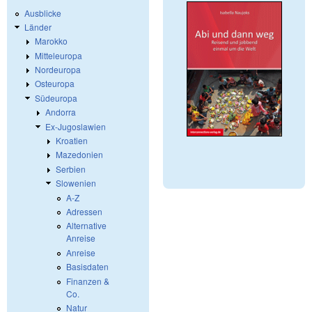
Ausblicke
Länder
Marokko
Mitteleuropa
Nordeuropa
Osteuropa
Südeuropa
Andorra
Ex-Jugoslawien
Kroatien
Mazedonien
Serbien
Slowenien
A-Z
Adressen
Alternative
Anreise
Anreise
Basisdaten
Finanzen &
Co.
Natur