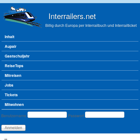
Direkt zum Inhalt
Interrailers.net
Billig durch Europa per Interrailbuch und Interrailticket
Hauptmenü
Inhalt
Aupair
Gastschuljahr
ReiseTops
Mitreisen
Jobs
Tickets
Mitwohnen
Benutzeranmeldung
Benutzername
Passwort