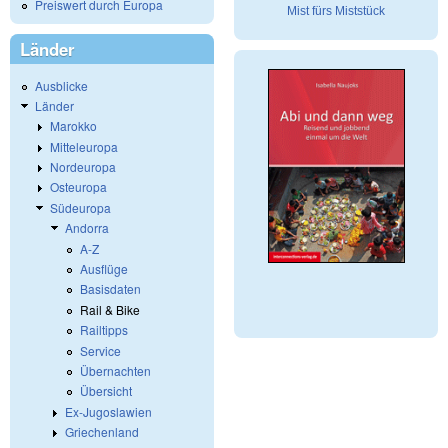
Preiswert durch Europa
Mist fürs Miststück
Länder
Ausblicke
Länder
Marokko
Mitteleuropa
Nordeuropa
Osteuropa
Südeuropa
Andorra
A-Z
Ausflüge
Basisdaten
Rail & Bike
Railtipps
Service
Übernachten
Übersicht
Ex-Jugoslawien
Griechenland