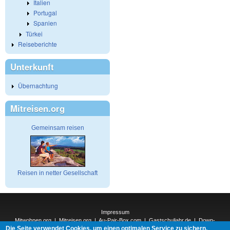
Italien
Portugal
Spanien
Türkei
Reiseberichte
Unterkunft
Übernachtung
Mitreisen.org
Gemeinsam reisen
Reisen in netter Gesellschaft
Impressum
Mitwohnen.org
|
Mitreisen.org
|
Au-Pair-Box.com
|
Gastschuljahr.de
|
Down-
Die Seite verwendet Cookies, um einen optimalen Service zu sichern.
Under.org
|
Elderpair.com
|