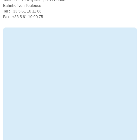
Toulouse - L´Hospitalet près l´Andorre
Bahnhof von Toulouse
Tel : +33 5 61 10 11 66
Fax : +33 5 61 10 90 75