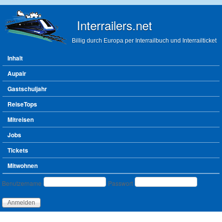
Direkt zum Inhalt
Interrailers.net
Billig durch Europa per Interrailbuch und Interrailticket
Hauptmenü
Inhalt
Aupair
Gastschuljahr
ReiseTops
Mitreisen
Jobs
Tickets
Mitwohnen
Benutzeranmeldung
Benutzername
Passwort