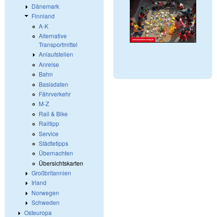
Dänemark
Finnland
A-K
Alternative
Transportmittel
Anlaufstellen
Anreise
Bahn
Basisdaten
Fährverkehr
M-Z
Rail & Bike
Railtipp
Service
Städtetipps
Übernachten
Übersichtskarten
Großbritannien
Irland
Norwegen
Schweden
Osteuropa