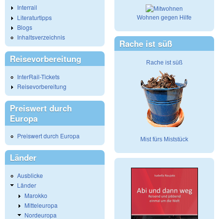
Interrail
Literaturtipps
Wohnen gegen Hilfe
Blogs
Inhaltsverzeichnis
Rache ist süß
Reisevorbereitung
Rache ist süß
InterRail-Tickets
Reisevorbereitung
Preiswert durch
Europa
Preiswert durch Europa
Mist fürs Miststück
Länder
Ausblicke
Länder
Marokko
Mitteleuropa
Nordeuropa