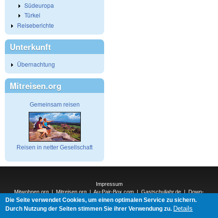
Südeuropa
Türkei
Reiseberichte
Unterkunft
Übernachtung
Mitreisen.org
Gemeinsam reisen
Reisen in netter Gesellschaft
Impressum
Mitwohnen.org
|
Mitreisen.org
|
Au-Pair-Box.com
|
Gastschuljahr.de
|
Down-
Die Seite verwendet Cookies, um einen optimalen Service zu sichern.
Under.org
|
Elderpair.com
|
Interconnections-Verlag.de
|
Natur-und-Umwelt.org
|
ReiseTops.com
|
Details
Durch Nutzung der Seiten stimmen Sie ihrer Verwendung zu.
Bewerben.com
|
Schenken.net