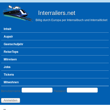
Direkt zum Inhalt
Interrailers.net
Billig durch Europa per Interrailbuch und Interrailticket
Hauptmenü
Inhalt
Aupair
Gastschuljahr
ReiseTops
Mitreisen
Jobs
Tickets
Mitwohnen
Benutzeranmeldung
Benutzername
Passwort