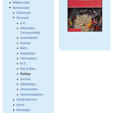
Mitteleuropa
Nordeuropa
Dänemark
Finnland
A-K
Alternative
Transportmittel
Anlaufstellen
Anreise
Bahn
Basisdaten
Fährverkehr
M-Z
Rail & Bike
Railtipp
Service
Städtetipps
Übernachten
Übersichtskarten
Großbritannien
Irland
Norwegen