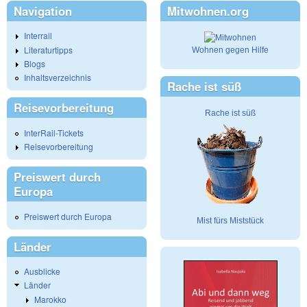
Navigation
Mitwohnen.org
Interrail
Literaturtipps
Wohnen gegen Hilfe
Blogs
Inhaltsverzeichnis
Rache ist süß
Reisevorbereitung
Rache ist süß
InterRail-Tickets
Reisevorbereitung
Preiswert durch
Europa
Preiswert durch Europa
Mist fürs Miststück
Länder
Ausblicke
Länder
Marokko