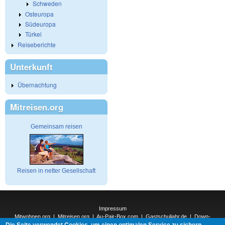
Schweden
Osteuropa
Südeuropa
Türkei
Reiseberichte
Unterkunft
Übernachtung
Mitreisen.org
Gemeinsam reisen
Reisen in netter Gesellschaft
Impressum
Mitwohnen.org
|
Mitreisen.org
|
Au-Pair-Box.com
|
Gastschuljahr.de
|
Down-
Die Seite verwendet Cookies, um einen optimalen Service zu sichern.
Under.org
|
Elderpair.com
|