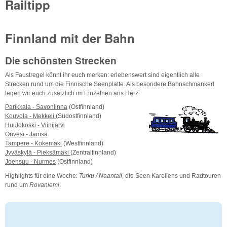
Railtipp
Finnland mit der Bahn
Die schönsten Strecken
Als Faustregel könnt ihr euch merken: erlebenswert sind eigentlich alle
Strecken rund um die Finnische Seenplatte. Als besondere Bahnschmankerl
legen wir euch zusätzlich im Einzelnen ans Herz:
Parikkala - Savonlinna
(Ostfinnland)
Kouvola - Mekkeli
(Südostfinnland)
Huutokoski - Viinijärvi
Orivesi - Jämsä
Tampere - Kokemäki
(Westfinnland)
Jyväskylä - Pieksämäki
(Zentralfinnland)
Joensuu - Nurmes
(Ostfinnland)
Highlights für eine Woche:
Turku / Naantali
, die Seen Kareliens und Radtouren
rund um
Rovaniemi
.