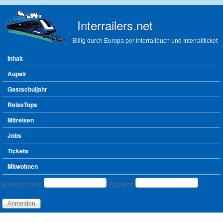
Direkt zum Inhalt
Interrailers.net
Billig durch Europa per Interrailbuch und Interrailticket
Hauptmenü
Inhalt
Aupair
Gastschuljahr
ReiseTops
Mitreisen
Jobs
Tickets
Mitwohnen
Benutzeranmeldung
Benutzername
Passwort