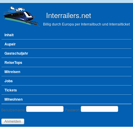
Direkt zum Inhalt
Interrailers.net
Billig durch Europa per Interrailbuch und Interrailticket
Hauptmenü
Inhalt
Aupair
Gastschuljahr
ReiseTops
Mitreisen
Jobs
Tickets
Mitwohnen
Benutzeranmeldung
Benutzername
Passwort