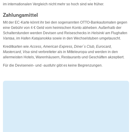
im internationalen Vergleich nicht mehr so hoch sind wie früher.
Zahlungsmittel
Mit der EC-Karte könnt ihr bei den sogenannten OTTO-Bankautomaten gegen
eine Gebühr von 4 € Geld vom heimischen Konto abheben. Außerhalb der
Schalterstunden werden Devisen und Reiseschecks in
Helsinki
am Flughafen
Vantaa
, im Hafen
Katajanokka
sowie in den Wechselstuben umgetauscht.
Kreditkarten wie
Access, American Express, Diner´s Club, Eurocard,
Mastercard, Visa
sind verbreiteter als in Mitteleuropa und werden in den
allermeisten Hotels, Warenhäusern, Restaurants und Geschäften akzeptiert.
Für die Devisenein- und -ausfuhr gibt es keine Begrenzungen.