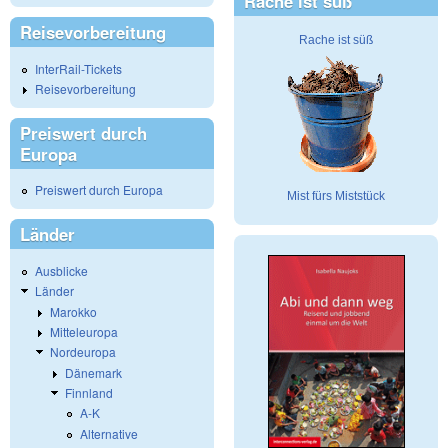
Rache ist süß
Reisevorbereitung
Rache ist süß
InterRail-Tickets
Reisevorbereitung
Preiswert durch
Europa
Preiswert durch Europa
Mist fürs Miststück
Länder
Ausblicke
Länder
Marokko
Mitteleuropa
Nordeuropa
Dänemark
Finnland
A-K
Alternative