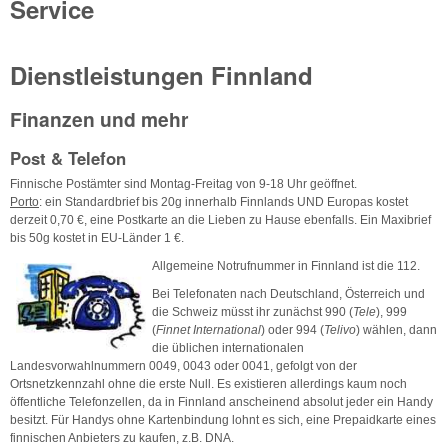
Service
Dienstleistungen Finnland
Finanzen und mehr
Post & Telefon
Finnische Postämter sind Montag-Freitag von 9-18 Uhr geöffnet.
Porto
: ein Standardbrief bis 20g innerhalb Finnlands UND Europas kostet
derzeit 0,70 €, eine Postkarte an die Lieben zu Hause ebenfalls. Ein Maxibrief
bis 50g kostet in EU-Länder 1 €.
Allgemeine Notrufnummer in Finnland ist die 112.
Bei Telefonaten nach Deutschland, Österreich und
die Schweiz müsst ihr zunächst 990 (
Tele
), 999
(
Finnet International
) oder 994 (
Telivo
) wählen, dann
die üblichen internationalen
Landesvorwahlnummern 0049, 0043 oder 0041, gefolgt von der
Ortsnetzkennzahl ohne die erste Null. Es existieren allerdings kaum noch
öffentliche Telefonzellen, da in Finnland anscheinend absolut jeder ein Handy
besitzt. Für Handys ohne Kartenbindung lohnt es sich, eine Prepaidkarte eines
finnischen Anbieters zu kaufen, z.B. DNA.