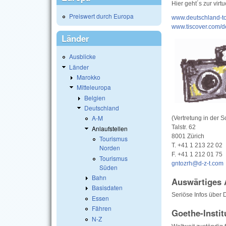
Hier geht´s zur vir
Preiswert durch Europa
www.deutschland-t
www.tiscover.com/d
Länder
Ausblicke
Länder
Marokko
Mitteleuropa
Belgien
Deutschland
A-M
(Vertretung in der 
Talstr. 62
Anlaufstellen
8001 Zürich
Tourismus
T. +41 1 213 22 02
Norden
F. +41 1 212 01 75
Tourismus
gntozrh@d-z-t.com
Süden
Bahn
Auswärtiges
Basisdaten
Seriöse Infos über 
Essen
Fähren
Goethe-Instit
N-Z