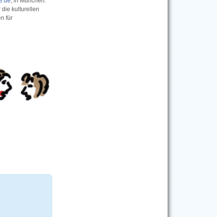
e.de
, in München.
 die kulturellen
n für