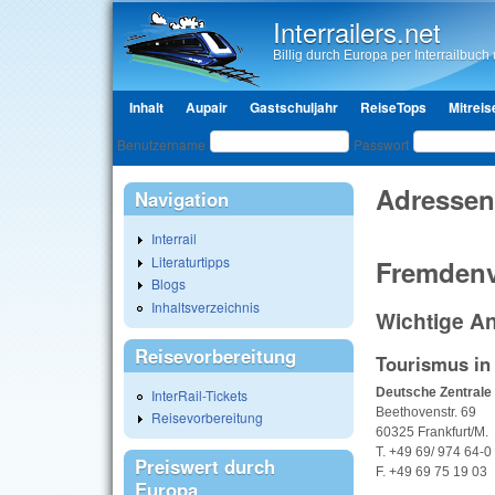
Interrailers.net
Billig durch Europa per Interrailbuch u
Hauptmenü
Inhalt
Aupair
Gastschuljahr
ReiseTops
Mitreis
Benutzeranmeldung
Benutzername
Passwort
Adressen
Navigation
Interrail
Literaturtipps
Fremdenv
Blogs
Inhaltsverzeichnis
Wichtige An
Reisevorbereitung
Tourismus in
Deutsche Zentrale
InterRail-Tickets
Beethovenstr. 69
Reisevorbereitung
60325 Frankfurt/M.
T. +49 69/ 974 64-0
Preiswert durch
F. +49 69 75 19 03
Europa