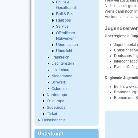
Weltweit zuständig f
Politik &
Nicht erst seit gest
Gesellschaft
Werte dann noch in 
Rail & Bike
Auslandseinsätze 
Railtipps
Service
Jugendserver
Öffentlicher
Überregionale Jug
Nahverkehr
Übernachten
Jugendportal 
Übersicht
Christlicher 
Deutsches Ju
Frankreich
interconnecti
Liechtenstein
Events für Jug
Luxemburg
Niederlande
Regionale Jugendi
Schweiz
Berlin:
www.sp
Österreich
Brandenburg:
Nordeuropa
Bremen und 
Osteuropa
Südeuropa
Türkei
Reiseberichte
Unterkunft