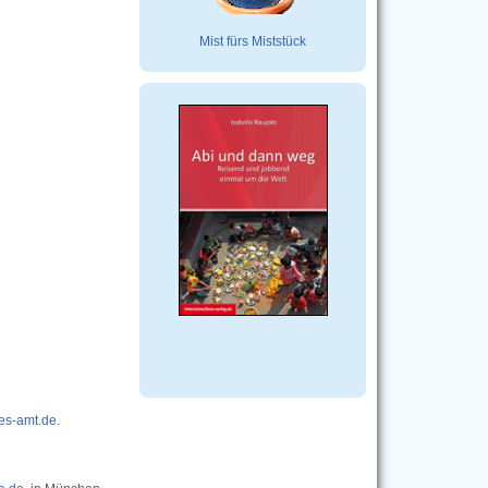
Mist fürs Miststück
es-amt.de
.