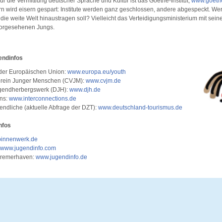
ür die Vermittlung deutscher Sprache und Kultur ist das Goethe-Institut,
www.goeth
ern wird eisern gespart: Institute werden ganz geschlossen, andere abgespeckt. Wer
die weite Welt hinaustragen soll? Vielleicht das Verteidigungsministerium mit seine
vorgesehenen Jungs.
endinfos
der Europäischen Union:
www.europa.eu/youth
Verein Junger Menschen (CVJM):
www.cvjm.de
gendherbergswerk (DJH):
www.djh.de
ons:
www.interconnections.de
endliche (aktuelle Abfrage der DZT):
www.deutschland-tourismus.de
nfos
innenwerk.de
www.jugendinfo.com
Bremerhaven:
www.jugendinfo.de