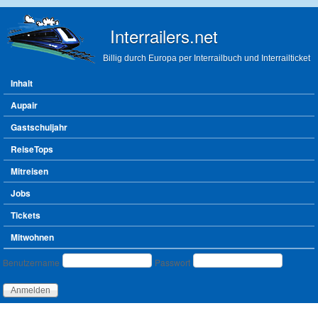
Direkt zum Inhalt
Interrailers.net
Billig durch Europa per Interrailbuch und Interrailticket
Hauptmenü
Inhalt
Aupair
Gastschuljahr
ReiseTops
Mitreisen
Jobs
Tickets
Mitwohnen
Benutzeranmeldung
Benutzername
Passwort