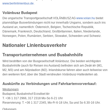
www.berlinlinienbus.de.
Volánbusz Budapest
Die ungarische Transportgesellschaft VOLÁNBUSZ AG
www.volan.hu
bietet
planmäßige Busverbindungen nicht nur innerhalb Ungarns, sondern auch ins
Ausland an, namentlich: Österreich, Belgien, Tschechische Republik,
Dänemark, Frankreich, Deutschland, Großbritannien, Italien, Niederlande,
Norwegen, Polen, Rumänien, Serbien, Slowakei, Schweden und Schweiz.
Nationaler Linienbusverkehr
Transportunternehmen und Busbahnhöfe
Wird bestritten von der Busgesellschaft Volánbusz. Die beiden wichtigsten
Busbahnhöfe (auch für Reisen ins Ausland) befinden sich am
Deák tér
(M1,
M2, M3) und am
Nép
stadion (M2). Inlandskurse fahren aber auch teilweise von
den weiteren fünf, über die Stadt verstreuten
Volánbusz
-Haltestellen ab.
Auskünfte zu Verbindungen und Fahrkartenvorverkauf:
Westungarn
Budapest, Busbahnhof Erzsébet tér
T. +36 1 317 2966, 317 2318 Mo-So 6-21 Uhr
Reservierung: T. +36 1 317 2345, Mo-Fr 6-18 Uhr, Sa und So 6.30-16 Uhr.
Ostungarn