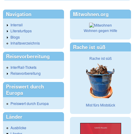
Navigation
Mitwohnen.org
Interrail
Literaturtipps
Wohnen gegen Hilfe
Blogs
Inhaltsverzeichnis
Rache ist süß
Reisevorbereitung
Rache ist süß
InterRail-Tickets
Reisevorbereitung
Preiswert durch
Europa
Preiswert durch Europa
Mist fürs Miststück
Länder
Ausblicke
Länder