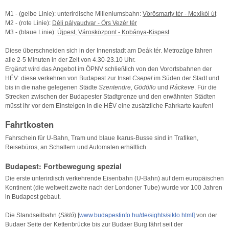
M1 - (gelbe Linie): unterirdische Milleniumsbahn:
Vörösmarty tér - Mexikói út
M2 - (rote Linie):
Déli pályaudvar - Örs Vezér tér
M3 - (blaue Linie):
Újpest, Városközpont - Kobánya-Kispest
Diese überschneiden sich in der Innenstadt am Deák tér. Metrozüge fahren
alle 2-5 Minuten in der Zeit von 4.30-23.10 Uhr.
Ergänzt wird das Angebot im ÖPNV schließlich von den Vorortsbahnen der
HÉV: diese verkehren von Budapest zur Insel
Csepel
im Süden der Stadt und
bis in die nahe gelegenen Städte
Szentendre, Gödöllo
und
Ráckeve
. Für die
Strecken zwischen der Budapester Stadtgrenze und den erwähnten Städten
müsst ihr vor dem Einsteigen in die HÉV eine zusätzliche Fahrkarte kaufen!
Fahrtkosten
Fahrschein für U-Bahn, Tram und blaue Ikarus-Busse sind in Trafiken,
Reisebüros, an Schaltern und Automaten erhältlich.
Budapest: Fortbewegung spezial
Die erste unterirdisch verkehrende Eisenbahn (U-Bahn) auf dem europäischen
Kontinent (die weltweit zweite nach der Londoner Tube) wurde vor 100 Jahren
in Budapest gebaut.
Die Standseilbahn (
Sikló
) [
www.budapestinfo.hu/de/sights/siklo.html]
von der
Budaer Seite der Kettenbrücke bis zur Budaer Burg fährt seit der