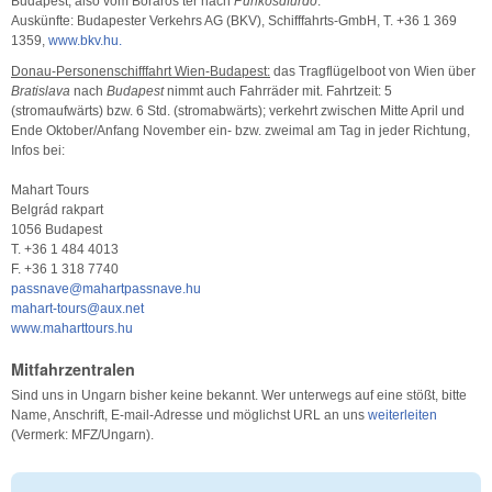
Budapest, also vom Boráros tér nach
Pünkösdfürdo
.
Auskünfte: Budapester Verkehrs AG (BKV), Schifffahrts-GmbH, T. +36 1 369
1359,
www.bkv.hu.
Donau-Personenschifffahrt Wien-Budapest:
das Tragflügelboot von Wien über
Bratislava
nach
Budapest
nimmt auch Fahrräder mit. Fahrtzeit: 5
(stromaufwärts) bzw. 6 Std. (stromabwärts); verkehrt zwischen Mitte April und
Ende Oktober/Anfang November ein- bzw. zweimal am Tag in jeder Richtung,
Infos bei:
Mahart Tours
Belgrád rakpart
1056 Budapest
T. +36 1 484 4013
F. +36 1 318 7740
passnave@mahartpassnave.hu
mahart-tours@aux.net
www.maharttours.hu
Mitfahrzentralen
Sind uns in Ungarn bisher keine bekannt. Wer unterwegs auf eine stößt, bitte
Name, Anschrift, E-mail-Adresse und möglichst URL an uns
weiterleiten
(Vermerk: MFZ/Ungarn).