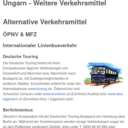
Ungarn - Weitere Verkehrsmittel
Alternative Verkehrsmittel
ÖPNV & MFZ
Internationaler Linienbusverkehr
Deutsche Touring
Die Deutsche Touring bietet mit ihren
Europabussen tägliche Verbindungen von
Düsseldorf und München bzw. Mannheim nach
Budapest an, mit Zusteigemöglichkeiten in
weiteren Städten. Einzelheiten erfahrt ihr unter der
Internetadresse
www.touring.de
. Österreicher und
Schweizer schauen unter
www.eurolines.at
(Eurolines Austria) bzw.
www.alsa-
eggmann.ch
(Eurolines Alsa + Eggman) nach.
Berlinlinienbus
Steuert in Kooperation mit der Deutschen Touring Budapest von Hamburg über
Berlin an. Während der Sommersaison werden einige Verbindungen sogar bis
an den Plattensee verlängert (
Siofok
). Infos unter T. 0800 66 66 999 oder