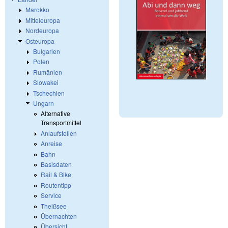
Marokko
Mitteleuropa
Nordeuropa
Osteuropa
Bulgarien
Polen
Rumänien
Slowakei
Tschechien
Ungarn
Alternative
Transportmittel
Anlaufstellen
Anreise
Bahn
Basisdaten
Rail & Bike
Routentipp
Service
Theißsee
Übernachten
Übersicht