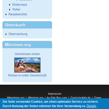
Südeuropa
Türkei
Reiseberichte
Unterkunft
Übernachtung
Mitreisen.org
Gemeinsam reisen
Reisen in netter Gesellschaft
Impressum
Mitwohnen.org
|
Mitreisen.org
|
Au-Pair-Box.com
|
Gastschuljahr.de
|
Down-
Die Seite verwendet Cookies, um einen optimalen Service zu sichern.
Under.org
|
Elderpair.com
|
Interconnections-Verlag.de
|
Natur-und-Umwelt.org
|
ReiseTops.com
|
Details
Durch Nutzung der Seiten stimmen Sie ihrer Verwendung zu.