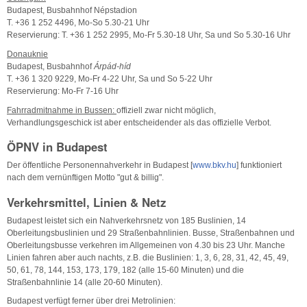
Budapest, Busbahnhof Népstadion
T. +36 1 252 4496, Mo-So 5.30-21 Uhr
Reservierung: T. +36 1 252 2995, Mo-Fr 5.30-18 Uhr, Sa und So 5.30-16 Uhr
Donauknie
Budapest, Busbahnhof
Árpád-híd
T. +36 1 320 9229, Mo-Fr 4-22 Uhr, Sa und So 5-22 Uhr
Reservierung: Mo-Fr 7-16 Uhr
Fahrradmitnahme in Bussen:
offiziell zwar nicht möglich,
Verhandlungsgeschick ist aber entscheidender als das offizielle Verbot.
ÖPNV in Budapest
Der öffentliche Personennahverkehr in Budapest [
www.bkv.hu
] funktioniert
nach dem vernünftigen Motto "gut & billig".
Verkehrsmittel, Linien & Netz
Budapest leistet sich ein Nahverkehrsnetz von 185 Buslinien, 14
Oberleitungsbuslinien und 29 Straßenbahnlinien. Busse, Straßenbahnen und
Oberleitungsbusse verkehren im Allgemeinen von 4.30 bis 23 Uhr. Manche
Linien fahren aber auch nachts, z.B. die Buslinien: 1, 3, 6, 28, 31, 42, 45, 49,
50, 61, 78, 144, 153, 173, 179, 182 (alle 15-60 Minuten) und die
Straßenbahnlinie 14 (alle 20-60 Minuten).
Budapest verfügt ferner über drei Metrolinien: