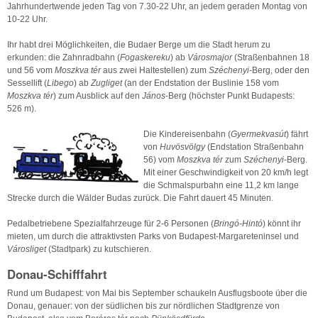
Jahrhundertwende jeden Tag von 7.30-22 Uhr, an jedem geraden Montag von
10-22 Uhr.
Ihr habt drei Möglichkeiten, die Budaer Berge um die Stadt herum zu
erkunden: die Zahnradbahn (
Fogaskereku
) ab
Városmajor
(Straßenbahnen 18
und 56 vom
Moszkva tér
aus zwei Haltestellen) zum
Széchenyi
-Berg, oder den
Sessellift (
Libego
) ab
Zugliget
(an der Endstation der Buslinie 158 vom
Moszkva tér
) zum Ausblick auf den
János
-Berg (höchster Punkt Budapests:
526 m).
Die Kindereisenbahn (
Gyermekvasút
) fährt
von
Huvösvölgy
(Endstation Straßenbahn
56) vom
Moszkva tér
zum
Széchenyi
-Berg.
Mit einer Geschwindigkeit von 20 km/h legt
die Schmalspurbahn eine 11,2 km lange
Strecke durch die Wälder Budas zurück. Die Fahrt dauert 45 Minuten.
Pedalbetriebene Spezialfahrzeuge für 2-6 Personen (
Bringó-Hintó
) könnt ihr
mieten, um durch die attraktivsten Parks von Budapest-Margareteninsel und
Városliget
(Stadtpark) zu kutschieren.
Donau-Schifffahrt
Rund um Budapest: von Mai bis September schaukeln Ausflugsboote über die
Donau, genauer: von der südlichen bis zur nördlichen Stadtgrenze von