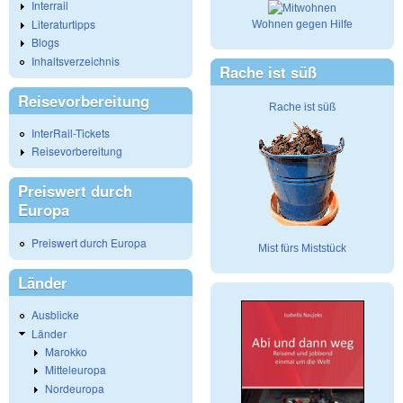
Interrail
Literaturtipps
Wohnen gegen Hilfe
Blogs
Inhaltsverzeichnis
Rache ist süß
Reisevorbereitung
Rache ist süß
InterRail-Tickets
Reisevorbereitung
Preiswert durch
Europa
Preiswert durch Europa
Mist fürs Miststück
Länder
Ausblicke
Länder
Marokko
Mitteleuropa
Nordeuropa