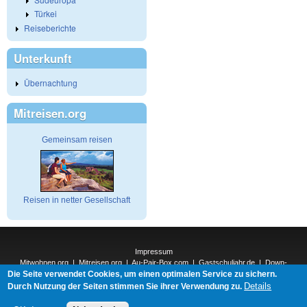
Türkei
Reiseberichte
Unterkunft
Übernachtung
Mitreisen.org
Gemeinsam reisen
Reisen in netter Gesellschaft
Impressum
Mitwohnen.org
|
Mitreisen.org
|
Au-Pair-Box.com
|
Gastschuljahr.de
|
Down-
Die Seite verwendet Cookies, um einen optimalen Service zu sichern.
Under.org
|
Elderpair.com
|
Interconnections-Verlag.de
|
Natur-und-Umwelt.org
|
ReiseTops.com
|
Details
Durch Nutzung der Seiten stimmen Sie ihrer Verwendung zu.
Bewerben.com
|
Schenken.net