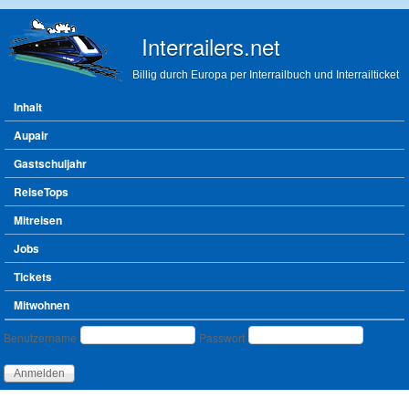
Direkt zum Inhalt
Interrailers.net
Billig durch Europa per Interrailbuch und Interrailticket
Hauptmenü
Inhalt
Aupair
Gastschuljahr
ReiseTops
Mitreisen
Jobs
Tickets
Mitwohnen
Benutzeranmeldung
Benutzername
Passwort