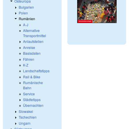
Osteuropa
Bulgarien
Polen
Rumänien
A-J
Alternative
Transportmittel
Anlaufstellen
Anreise
Basisdaten
Fähren
K-Z
Landschaftstipps
Rail & Bike
Rumänische
Bahn
Service
Städtetipps
Übernachten
Slowakei
Tschechien
Ungarn
Südeuropa