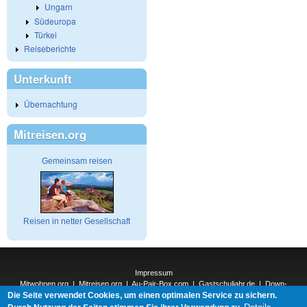
Ungarn
Südeuropa
Türkei
Reiseberichte
Unterkunft
Übernachtung
Mitreisen.org
Gemeinsam reisen
Reisen in netter Gesellschaft
Impressum
Mitwohnen.org
|
Mitreisen.org
|
Au-Pair-Box.com
|
Gastschuljahr.de
|
Down-
Die Seite verwendet Cookies, um einen optimalen Service zu sichern.
Under.org
|
Elderpair.com
|
Interconnections-Verlag.de
|
Natur-und-Umwelt.org
|
ReiseTops.com
|