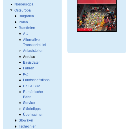
Nordeuropa
Osteuropa
Bulgarien
Polen
Rumänien
A-J
Alternative
Transportmittel
Anlaufstellen
Anreise
Basisdaten
Fähren
K-Z
Landschaftstipps
Rail & Bike
Rumänische
Bahn
Service
Städtetipps
Übernachten
Slowakei
Tschechien