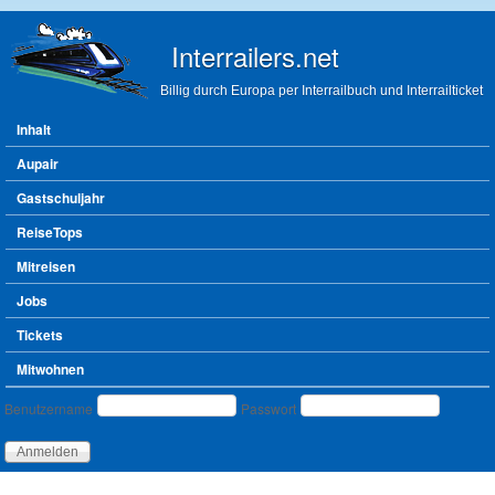
Direkt zum Inhalt
Interrailers.net
Billig durch Europa per Interrailbuch und Interrailticket
Hauptmenü
Inhalt
Aupair
Gastschuljahr
ReiseTops
Mitreisen
Jobs
Tickets
Mitwohnen
Benutzeranmeldung
Benutzername
Passwort