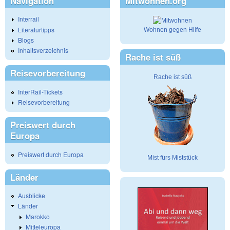
Navigation
Mitwohnen.org
Interrail
Literaturtipps
Wohnen gegen Hilfe
Blogs
Inhaltsverzeichnis
Rache ist süß
Reisevorbereitung
Rache ist süß
InterRail-Tickets
Reisevorbereitung
Preiswert durch
Europa
Preiswert durch Europa
Mist fürs Miststück
Länder
Ausblicke
Länder
Marokko
Mitteleuropa