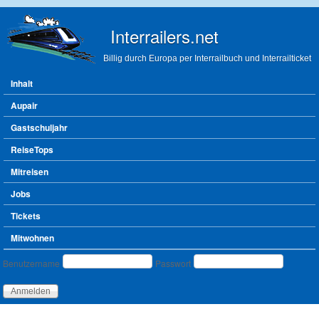
Direkt zum Inhalt
Interrailers.net
Billig durch Europa per Interrailbuch und Interrailticket
Hauptmenü
Inhalt
Aupair
Gastschuljahr
ReiseTops
Mitreisen
Jobs
Tickets
Mitwohnen
Benutzeranmeldung
Benutzername
Passwort