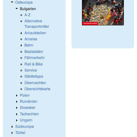
Osteuropa
Bulgarien
A-Z
Alternative
Transportmittel
Anlaufstellen
Anreise
Bahn
Basisdaten
Fährverkehr
Rail & Bike
Service
Städtetipps
Übernachten
Übersichtskarte
Polen
Rumänien
Slowakei
Tschechien
Ungarn
Südeuropa
Türkei