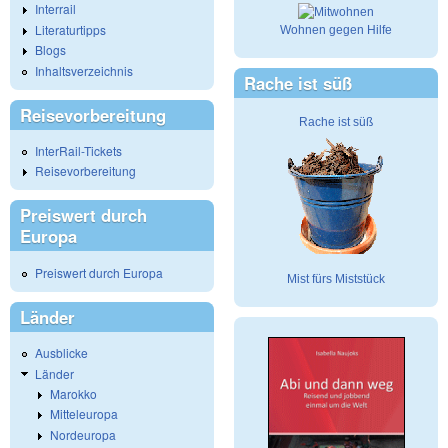
Interrail
Literaturtipps
Wohnen gegen Hilfe
Blogs
Inhaltsverzeichnis
Rache ist süß
Reisevorbereitung
Rache ist süß
InterRail-Tickets
Reisevorbereitung
Preiswert durch
Europa
Preiswert durch Europa
Mist fürs Miststück
Länder
Ausblicke
Länder
Marokko
Mitteleuropa
Nordeuropa