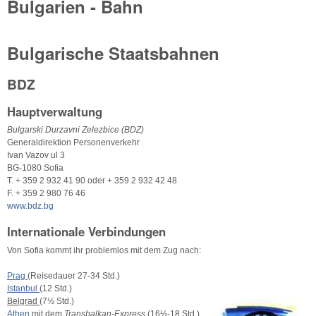
Bulgarien - Bahn
Bulgarische Staatsbahnen
BDZ
Hauptverwaltung
Bulgarski Durzavni Zelezbice (BDZ)
Generaldirektion Personenverkehr
Ivan Vazov ul 3
BG-1080 Sofia
T. + 359 2 932 41 90 oder + 359 2 932 42 48
F. + 359 2 980 76 46
www.bdz.bg
Internationale Verbindungen
Von Sofia kommt ihr problemlos mit dem Zug nach:
Prag
(Reisedauer 27-34 Std.)
Istanbul
(12 Std.)
Belgrad
(7½ Std.)
Athen
mit dem
Transbalkan-Express
(16½-18 Std.)