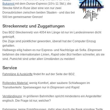
Bukarest
mit dem
Dunav-Express
(10½-11 Std.); die
Strecke führt in
Ruse
über eine von nur zwei
Donaubrücken zwischen beiden Staaten - und das bei
500 km gemeinsamer Grenze!
Streckennetz und Zuggattungen
Das BDZ-Streckennetz von 4054 km Länge ist nur im Landesinneren dicht
geknüpft.
Die Züge sind pünktlicher geworden, überall hat der Computer Einzug
gehalten.
Halbwegs eilig haben es nur Express- und Nachtzüge ab Sofia.
Ekspresen
befahren die internationalen Linien,
Rapid
oder
Brzi
heißen schneller, als sie
sind.
Putnichki
sind unter allen Umständen zu meiden!
Service
Fahrpläne & Auskünfte
findet Ihr auf der Seite der BDZ.
Rollendes Material:
wenig Komfort, aber saubere Schlafwagen im
Transitverkehr. Speisewagen nur in
Ekspresen
und
Rapid
.
Verständigung
: in größeren Bahnhöfen spricht mindestens ein Angestellter
englisch. Die Frage ist nur, welcher?
Fahrpreise
: keine Ermäßigungen, dafür aber durch die Bank günstige Tarife.