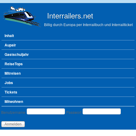
Direkt zum Inhalt
Interrailers.net
Billig durch Europa per Interrailbuch und Interrailticket
Hauptmenü
Inhalt
Aupair
Gastschuljahr
ReiseTops
Mitreisen
Jobs
Tickets
Mitwohnen
Benutzeranmeldung
Benutzername
Passwort