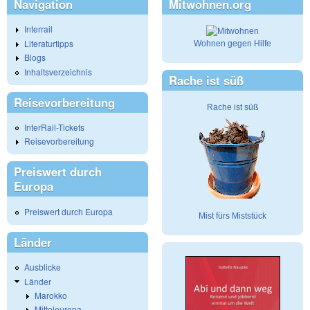
Navigation
Mitwohnen.org
Interrail
Literaturtipps
Wohnen gegen Hilfe
Blogs
Inhaltsverzeichnis
Rache ist süß
Reisevorbereitung
Rache ist süß
InterRail-Tickets
Reisevorbereitung
Preiswert durch
Europa
Preiswert durch Europa
Mist fürs Miststück
Länder
Ausblicke
Länder
Marokko
Mitteleuropa