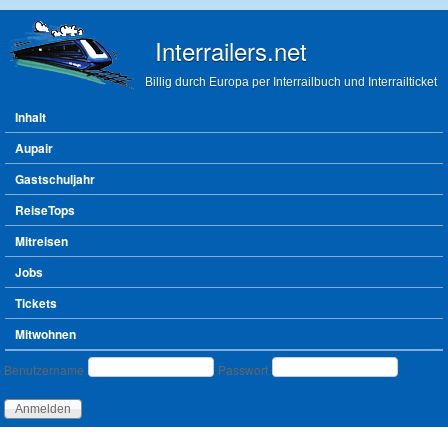
Direkt zum Inhalt
Interrailers.net
Billig durch Europa per Interrailbuch und Interrailticket
Hauptmenü
Inhalt
Aupair
Gastschuljahr
ReiseTops
Mitreisen
Jobs
Tickets
Mitwohnen
Benutzeranmeldung
Benutzername
Passwort