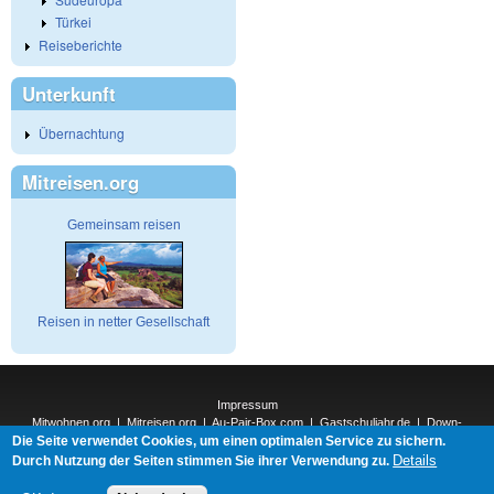
Türkei
Reiseberichte
Unterkunft
Übernachtung
Mitreisen.org
Gemeinsam reisen
Reisen in netter Gesellschaft
Impressum
Mitwohnen.org
|
Mitreisen.org
|
Au-Pair-Box.com
|
Gastschuljahr.de
|
Down-
Die Seite verwendet Cookies, um einen optimalen Service zu sichern.
Under.org
|
Elderpair.com
|
Interconnections-Verlag.de
|
Natur-und-Umwelt.org
|
ReiseTops.com
|
Details
Durch Nutzung der Seiten stimmen Sie ihrer Verwendung zu.
Bewerben.com
|
Schenken.net