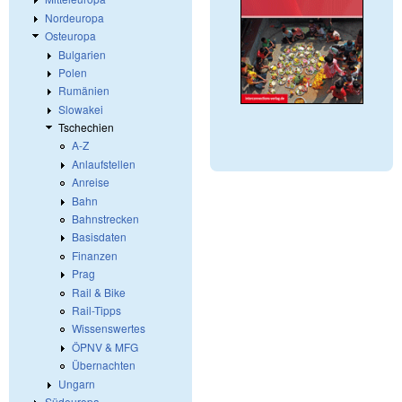
Nordeuropa
Osteuropa
Bulgarien
Polen
Rumänien
Slowakei
Tschechien
A-Z
Anlaufstellen
Anreise
Bahn
Bahnstrecken
Basisdaten
Finanzen
Prag
Rail & Bike
Rail-Tipps
Wissenswertes
ÖPNV & MFG
Übernachten
Ungarn
Südeuropa