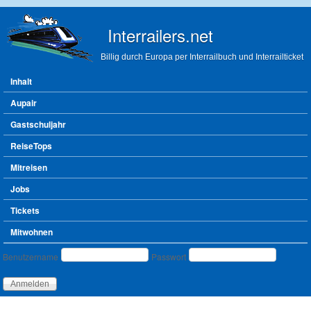
Direkt zum Inhalt
Interrailers.net
Billig durch Europa per Interrailbuch und Interrailticket
Hauptmenü
Inhalt
Aupair
Gastschuljahr
ReiseTops
Mitreisen
Jobs
Tickets
Mitwohnen
Benutzeranmeldung
Benutzername
Passwort