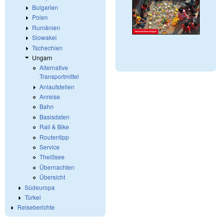
Bulgarien
Polen
Rumänien
Slowakei
Tschechien
Ungarn
Alternative
Transportmittel
Anlaufstellen
Anreise
Bahn
Basisdaten
Rail & Bike
Routentipp
Service
Theißsee
Übernachten
Übersicht
Südeuropa
Türkei
Reiseberichte