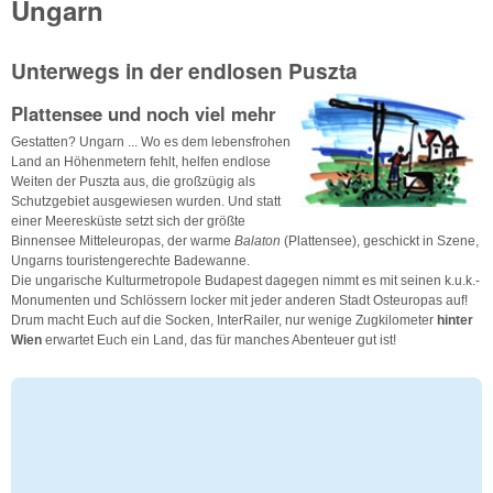
Ungarn
Unterwegs in der endlosen Puszta
Plattensee und noch viel mehr
Gestatten? Ungarn ... Wo es dem lebensfrohen
Land an Höhenmetern fehlt, helfen endlose
Weiten der Puszta aus, die großzügig als
Schutzgebiet ausgewiesen wurden. Und statt
einer Meeresküste setzt sich der größte
Binnensee Mitteleuropas, der warme
Balaton
(Plattensee), geschickt in Szene,
Ungarns touristengerechte Badewanne.
Die ungarische Kulturmetropole Budapest dagegen nimmt es mit seinen k.u.k.-
Monumenten und Schlössern locker mit jeder anderen Stadt Osteuropas auf!
Drum macht Euch auf die Socken, InterRailer, nur wenige Zugkilometer
hinter
Wien
erwartet Euch ein Land, das für manches Abenteuer gut ist!