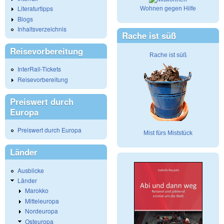
Literaturtipps
Wohnen gegen Hilfe
Blogs
Inhaltsverzeichnis
Rache ist süß
Reisevorbereitung
Rache ist süß
InterRail-Tickets
Reisevorbereitung
Preiswert durch
Europa
Preiswert durch Europa
Mist fürs Miststück
Länder
Ausblicke
Länder
Marokko
Mitteleuropa
Nordeuropa
Osteuropa