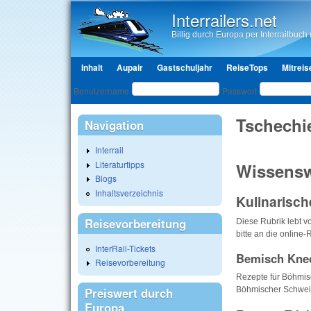
Interrailers.net
Billig durch Europa per Interrailbuch u
Hauptmenü
Inhalt
Aupair
Gastschuljahr
ReiseTops
Mitreis
Benutzeranmeldung
Benutzername
Passwort
Tschechi
Navigation
Interrail
Literaturtipps
Wissensw
Blogs
Inhaltsverzeichnis
Kulinarisch
Reisevorbereitung
Diese Rubrik lebt v
bitte an die online-
InterRail-Tickets
Bemisch Kned
Reisevorbereitung
Rezepte für Böhmis
Böhmischer Schwein
Preiswert durch
Europa