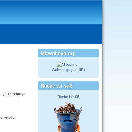
Mitwohnen.org
Wohnen gegen Hilfe
Rache ist süß
 Eigene Beiträge
Rache ist süß
menknödel,