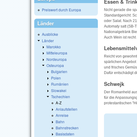
Essen & Trin
Preiswert durch Europa
Nicht gerade die sp
Standardgericht: S
oder Salat. Nach 21
Länder
Automaty satt (SB-T
Nationalgetränk Bier
Ausblicke
Auch Wein ist recht
Länder
Marokko
Lebensmittel
Mitteleuropa
Reicht von gewohnte
Nordeuropa
spärlichen Angebot 
Osteuropa
und frisches Gemüs
Bulgarien
Dafür entschädigt 
Polen
Schwejk
Rumänien
Slowakei
Der Romanheld aus d
Tschechien
für die Anpassungs
A-Z
protestantischen "Hi
Anlaufstellen
Anreise
Bahn
Bahnstrecken
Basisdaten