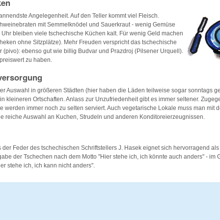
ken
annendste Angelegenheit. Auf den Teller kommt viel Fleisch.
chweinebraten mit Semmelknödel und Sauerkraut - wenig Gemüse
 Uhr bleiben viele tschechische Küchen kalt. Für wenig Geld machen
heken ohne Sitzplätze). Mehr Freuden verspricht das tschechische
 (pivo): ebenso gut wie billig Budvar und Prazdroj (Pilsener Urquell).
 preiswert zu haben.
versorgung
r Auswahl in größeren Städten (hier haben die Läden teilweise sogar sonntags ge
in kleineren Ortschaften. Anlass zur Unzufriedenheit gibt es immer seltener. Zugeg
e werden immer noch zu selten serviert. Auch vegetarische Lokale muss man mit 
die reiche Auswahl an Kuchen, Strudeln und anderen Konditoreierzeugnissen.
er Feder des tschechischen Schriftstellers J. Hasek eignet sich hervorragend a
gabe der Tschechen nach dem Motto "Hier stehe ich, ich könnte auch anders" - im
er stehe ich, ich kann nicht anders".