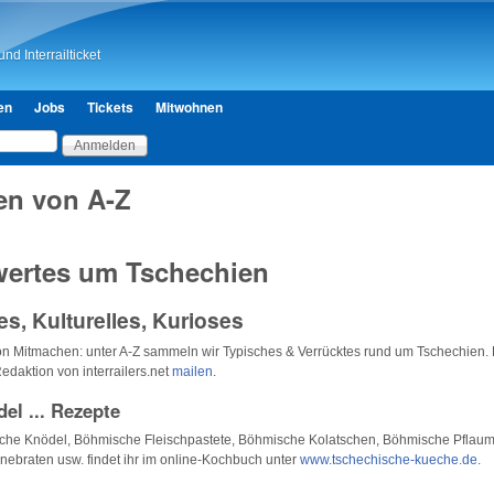
Direkt zum Inhalt
nd Interrailticket
en
Jobs
Tickets
Mitwohnen
en von A-Z
ertes um Tschechien
es, Kulturelles, Kurioses
on Mitmachen: unter A-Z sammeln wir Typisches & Verrücktes rund um Tschechien.
Redaktion von interrailers.net
mailen
.
el ... Rezepte
che Knödel, Böhmische Fleischpastete, Böhmische Kolatschen, Böhmische Pflau
ebraten usw. findet ihr im online-Kochbuch unter
www.tschechische-kueche.de
.