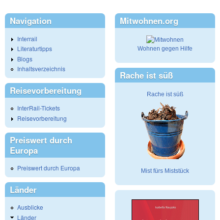
Navigation
Mitwohnen.org
Interrail
Literaturtipps
Wohnen gegen Hilfe
Blogs
Inhaltsverzeichnis
Rache ist süß
Reisevorbereitung
Rache ist süß
InterRail-Tickets
Reisevorbereitung
Preiswert durch
Europa
Preiswert durch Europa
Mist fürs Miststück
Länder
Ausblicke
Länder