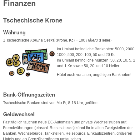
Finanzen
Tschechische Krone
Währung
1 Tschechische
Koruna Ceská
(Krone, Kc) = 100
Háleru
(Heller)
Im Umlauf befindliche Banknoten: 5000, 2000,
1000, 500, 200, 100, 50 und 20 Kc
Im Umlauf befindliche Münzen: 50, 20, 10, 5, 2
und 1 Kc sowie 50, 20, und 10 Heller
Hütet euch vor alten, ungültigen Banknoten!
Bank-Öffnungszeiten
Tschechische Banken sind von Mo-Fr, 8-18 Uhr, geöffnet.
Geldwechsel
Fast täglich tauchen neue EC-Automaten und private Wechselstuben auf.
Fremdwährungen (einschl. Reiseschecks) könnt Ihr in allen Zweigstellen der
Banken, Wechselbüros, Tankstellen, Reisebüros, Einkaufszentren, größeren
Hotels und an Grenzübergängen umtauschen.