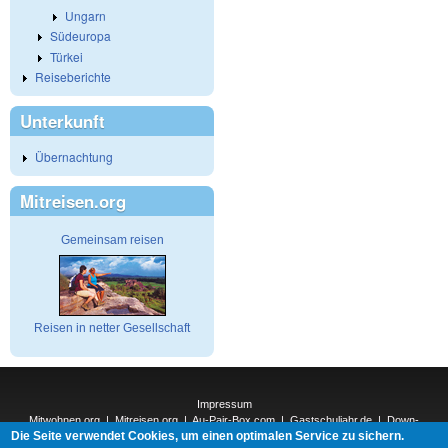
Ungarn
Südeuropa
Türkei
Reiseberichte
Unterkunft
Übernachtung
Mitreisen.org
Gemeinsam reisen
Reisen in netter Gesellschaft
Impressum
Mitwohnen.org
|
Mitreisen.org
|
Au-Pair-Box.com
|
Gastschuljahr.de
|
Down-
Die Seite verwendet Cookies, um einen optimalen Service zu sichern.
Under.org
|
Elderpair.com
|