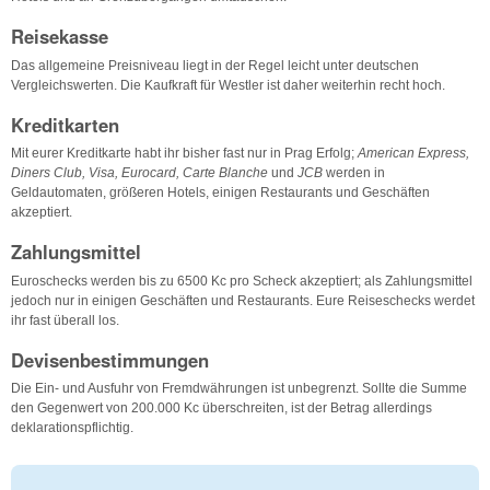
Reisekasse
Das allgemeine Preisniveau liegt in der Regel leicht unter deutschen
Vergleichswerten. Die Kaufkraft für Westler ist daher weiterhin recht hoch.
Kreditkarten
Mit eurer Kreditkarte habt ihr bisher fast nur in Prag Erfolg;
American Express,
Diners Club, Visa, Eurocard, Carte Blanche
und
JCB
werden in
Geldautomaten, größeren Hotels, einigen Restaurants und Geschäften
akzeptiert.
Zahlungsmittel
Euroschecks werden bis zu 6500 Kc pro Scheck akzeptiert; als Zahlungsmittel
jedoch nur in einigen Geschäften und Restaurants. Eure Reiseschecks werdet
ihr fast überall los.
Devisenbestimmungen
Die Ein- und Ausfuhr von Fremdwährungen ist unbegrenzt. Sollte die Summe
den Gegenwert von 200.000 Kc überschreiten, ist der Betrag allerdings
deklarationspflichtig.