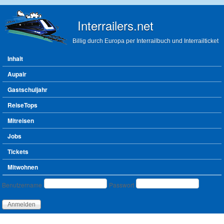
Direkt zum Inhalt
Interrailers.net
Billig durch Europa per Interrailbuch und Interrailticket
Hauptmenü
Inhalt
Aupair
Gastschuljahr
ReiseTops
Mitreisen
Jobs
Tickets
Mitwohnen
Benutzeranmeldung
Benutzername
Passwort