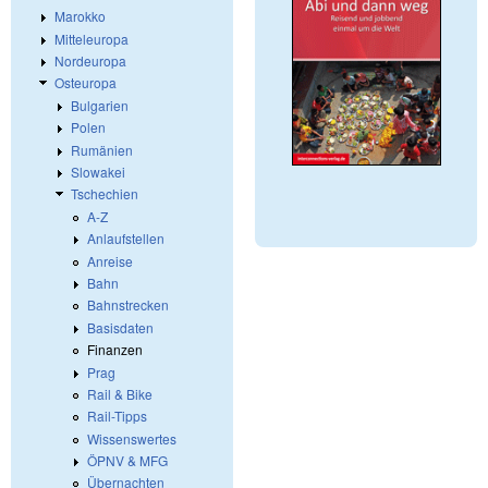
Marokko
Mitteleuropa
Nordeuropa
Osteuropa
Bulgarien
Polen
Rumänien
Slowakei
Tschechien
A-Z
Anlaufstellen
Anreise
Bahn
Bahnstrecken
Basisdaten
Finanzen
Prag
Rail & Bike
Rail-Tipps
Wissenswertes
ÖPNV & MFG
Übernachten