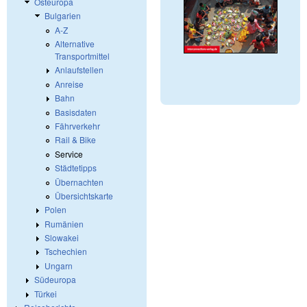
Osteuropa
Bulgarien
A-Z
Alternative
Transportmittel
Anlaufstellen
Anreise
Bahn
Basisdaten
Fährverkehr
Rail & Bike
Service
Städtetipps
Übernachten
Übersichtskarte
Polen
Rumänien
Slowakei
Tschechien
Ungarn
Südeuropa
Türkei