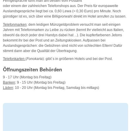
Ferngespräche führt man am besten vom Postamt
oder einem der zahlreichen Telefonshops aus. Der Preis für europaweite
Auslandsgespräche liegt bei ca. 0,60 Lewa (= 0,30 Euro) pro Minute. Noch
günstiger ist es, sich über eine Billigvorwahl direkt im Hotel anrufen zu lassen.
Telefonmarken
: dem leidigen Münzgeldproblem versucht man seit einigen
Jahren mit Telefonmarken zu Leibe zu rücken (kennt Ihr vielleicht aus Italien,
obwohl da doch jeder drei Handys dabei hat ...). Die kupferfarbenen Jetons
bekommt ihr bei der Post und an Zeitungskiosken. Aufpassen bei
Auslandsgesprächen: die Gebühren sind nicht von schlechten Eltern! Dafür
stimmt dann aber die Qualität der Übertragung.
Telefonkarten
(
Fonokarta
): gibt´s in größeren Hotels und bei der Post.
Öffnungszeiten Behörden
9 - 17 Uhr (Montag bis Freitag)
Banken
: 9 - 15 Uhr (Montag bis Freitag)
Läden
: 10 - 20 Uhr (Montag bis Freitag, Samstag bis mittags)