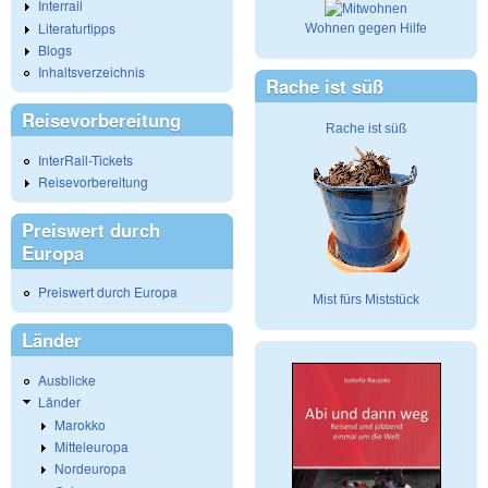
Interrail
Literaturtipps
Wohnen gegen Hilfe
Blogs
Inhaltsverzeichnis
Rache ist süß
Reisevorbereitung
Rache ist süß
InterRail-Tickets
Reisevorbereitung
Preiswert durch
Europa
Preiswert durch Europa
Mist fürs Miststück
Länder
Ausblicke
Länder
Marokko
Mitteleuropa
Nordeuropa