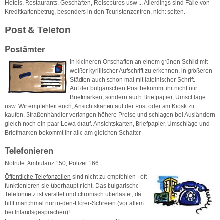
Hotels, Restaurants, Geschäften, Reisebüros usw ... Allerdings sind Fälle von
Kreditkartenbetrug, besonders in den Touristenzentren, nicht selten.
Post & Telefon
Postämter
In kleineren Ortschaften an einem grünen Schild mit
weißer kyrillischer Aufschrift zu erkennen, in größeren
Städten auch schon mal mit lateinischer Schrift.
Auf der bulgarischen Post bekommt ihr nicht nur
Briefmarken, sondern auch Briefpapier, Umschläge
usw. Wir empfehlen euch, Ansichtskarten auf der Post oder am Kiosk zu
kaufen. Straßenhändler verlangen höhere Preise und schlagen bei Ausländern
gleich noch ein paar Lewa drauf. Ansichtskarten, Briefpapier, Umschläge und
Briefmarken bekommt ihr alle am gleichen Schalter
Telefonieren
Notrufe: Ambulanz 150, Polizei 166
Öffentliche Telefonzellen
sind nicht zu empfehlen - oft
funktionieren sie überhaupt nicht. Das bulgarische
Telefonnetz ist veraltet und chronisch überlastet; da
hilft manchmal nur in-den-Hörer-Schreien (vor allem
bei Inlandsgesprächen)!