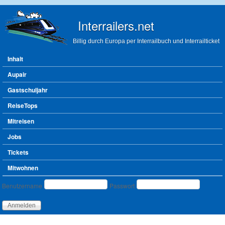
Direkt zum Inhalt
Interrailers.net
Billig durch Europa per Interrailbuch und Interrailticket
Hauptmenü
Inhalt
Aupair
Gastschuljahr
ReiseTops
Mitreisen
Jobs
Tickets
Mitwohnen
Benutzeranmeldung
Benutzername
Passwort