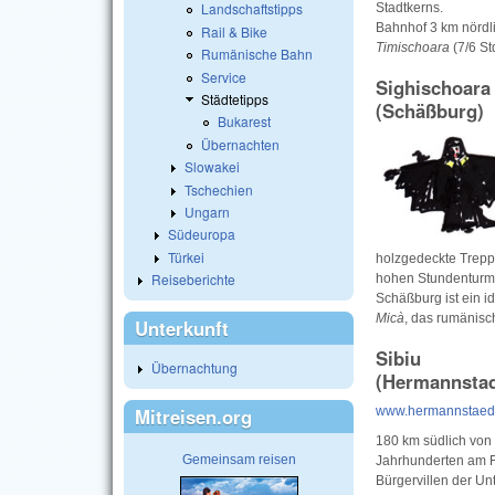
Landschaftstipps
Stadtkerns.
Bahnhof 3 km nördl
Rail & Bike
Timischoara
(7/6 St
Rumänische Bahn
Service
Sighischoara
Städtetipps
(Schäßburg)
Bukarest
Übernachten
Slowakei
Tschechien
Ungarn
Südeuropa
Türkei
holzgedeckte Trepp
Reiseberichte
hohen Stundenturm
Schäßburg ist ein 
Micà
, das rumänisc
Unterkunft
Sibiu
Übernachtung
(Hermannstad
www.hermannstaedt
Mitreisen.org
180 km südlich von
Gemeinsam reisen
Jahrhunderten am F
Bürgervillen der Un