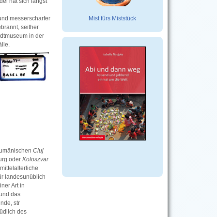
el hat sich längst
 und messerscharfer
Mist fürs Miststück
brannt, seither
adtmuseum in der
lle.
 rumänischen
Cluj
burg oder
Koloszvar
ittelalterliche
ür landesunüblich
ner Art in
 und das
nde, str
üdlich des