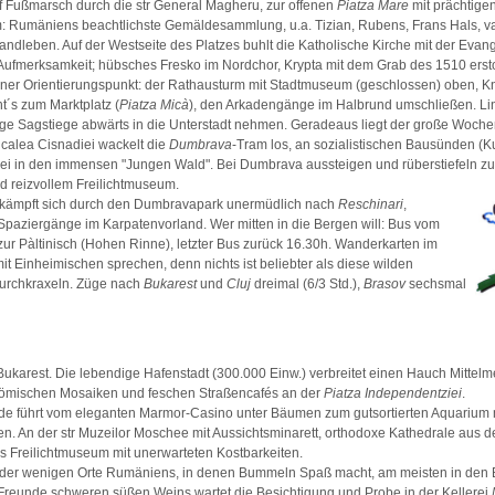
 Fußmarsch durch die str General Magheru, zur offenen
Piatza Mare
mit prächtigen
 Rumäniens beachtlichste Gemäldesammlung, u.a. Tizian, Rubens, Frans Hals, v
ndleben. Auf der Westseite des Platzes buhlt die Katholische Kirche mit der Evang
 Aufmerksamkeit; hübsches Fresko im Nordchor, Krypta mit dem Grab des 1510 er
öner Orientierungspunkt: der Rathausturm mit Stadtmuseum (geschlossen) oben, K
´s zum Marktplatz (
Piatza Micà
), den Arkadengänge im Halbrund umschließen. Li
ge Sagstiege abwärts in die Unterstadt nehmen. Geradeaus liegt der große Woche
 calea Cisnadiei wackelt die
Dumbrava
-Tram los, an sozialistischen Bausünden (Ku
rbei in den immensen "Jungen Wald". Bei Dumbrava aussteigen und rüberstiefeln 
d reizvollem Freilichtmuseum.
m kämpft sich durch den Dumbravapark unermüdlich nach
Reschinari
,
Spaziergänge im Karpatenvorland. Wer mitten in die Bergen will: Bus vom
zur Pàltinisch (Hohen Rinne), letzter Bus zurück 16.30h. Wanderkarten im
it Einheimischen sprechen, denn nichts ist beliebter als diese wilden
urchkraxeln. Züge nach
Bukarest
und
Cluj
dreimal (6/3 Std.),
Brasov
sechsmal
Bukarest. Die lebendige Hafenstadt (300.000 Einw.) verbreitet einen Hauch Mittelme
römischen Mosaiken und feschen Straßencafés an der
Piatza Independentziei
.
 führt vom eleganten Marmor-Casino unter Bäumen zum gutsortierten Aquarium 
n. An der str Muzeilor Moschee mit Aussichtsminarett, orthodoxe Kathedrale aus d
s Freilichtmuseum mit unerwarteten Kostbarkeiten.
r der wenigen Orte Rumäniens, in denen Bummeln Spaß macht, am meisten in den
 Freunde schweren süßen Weins wartet die Besichtigung und Probe in der Kellerei