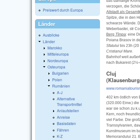
das damalige Kronst
verzogen, die Schön
Preiswert durch Europa
Altstadt als Gesamt
Spitze, die in den 
Länder
schwarze Wände. Da
Weberbastei, str Co
Berg
Tîmpa
: eine D
Ausblicke
Poiana Brasov in de
Länder
Sfatului
bis 23h (20
Marokko
Cristianul Mare
.
Mitteleuropa
Bahnhof weit außerh
Nordeuropa
nach Bukarest (2½-4
Osteuropa
Cluj
Bulgarien
(Klausenburg
Polen
Rumänien
www.romaniatourism
A-J
402 km östlich von
Alternative
(320.000 Einw.) die
Transportmittel
war sie schon zu k.u
Anlaufstellen
Kern, noch freundl
Anreise
viel Farbe. Die gro
Basisdaten
Transsylvanien, da
Fähren
Kunstmuseum im b
K-Z
Memorandului 21. Bo