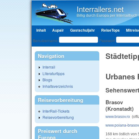
Interrailers.net
Billig durch Europa per Interrailbuch u
Hauptmenü
Inhalt
Aupair
Gastschuljahr
ReiseTops
Mitreis
Benutzeranmeldung
Benutzername
Passwort
Städtetip
Navigation
Interrail
Literaturtipps
Urbanes
Blogs
Inhaltsverzeichnis
Sehenswert
Reisevorbereitung
Brasov
(Kronstadt)
InterRail-Tickets
Reisevorbereitung
www.brasov.ro
(offi
www.poiana-braso
Preiswert durch
168 km östlich von S
Europa