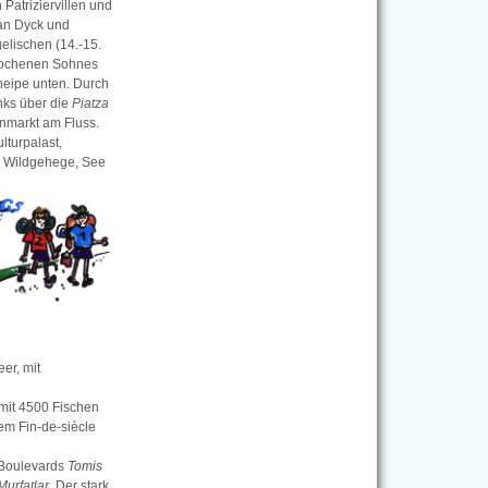
 Patriziervillen und
an Dyck und
elischen (14.-15.
stochenen Sohnes
neipe unten. Durch
nks über die
Piatza
nmarkt am Fluss.
lturpalast,
zu Wildgehege, See
er, mit
mit 4500 Fischen
em Fin-de-siècle
 Boulevards
Tomis
Murfatlar
. Der stark