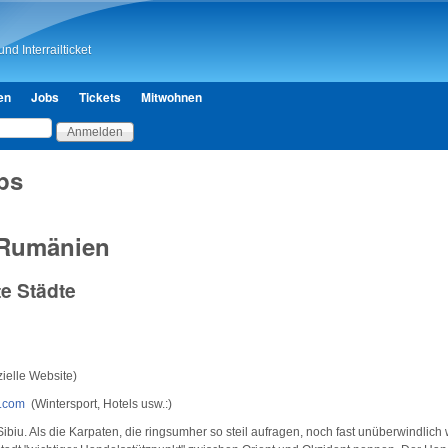
Direkt zum Inhalt
nd Interrailticket
en
Jobs
Tickets
Mitwohnen
ps
 Rumänien
e Städte
zielle Website)
v.com
(Wintersport, Hotels usw.:)
ibiu. Als die Karpaten, die ringsumher so steil aufragen, noch fast unüberwindlich 