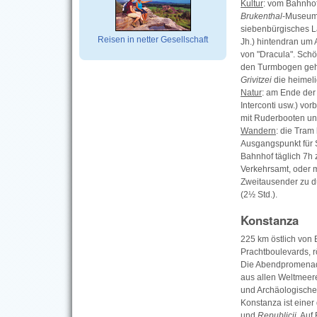
Kultur
: vom Bahnhof
Brukenthal
-Museum:
siebenbürgisches La
Reisen in netter Gesellschaft
Jh.) hintendran um
von "Dracula". Sch
den Turmbogen geht
Grivitzei
die heimeli
Natur
: am Ende der
Interconti usw.) vo
mit Ruderbooten un
Wandern
: die Tra
Ausgangspunkt für 
Bahnhof täglich 7h 
Verkehrsamt, oder m
Zweitausender zu d
(2½ Std.).
Konstanza
225 km östlich von 
Prachtboulevards, 
Die Abendpromenade
aus allen Weltmeere
und Archäologische
Konstanza ist eine
und
Republicii
. Auf