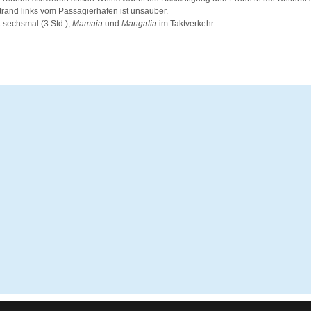
trand links vom Passagierhafen ist unsauber.
 sechsmal (3 Std.),
Mamaia
und
Mangalia
im Taktverkehr.