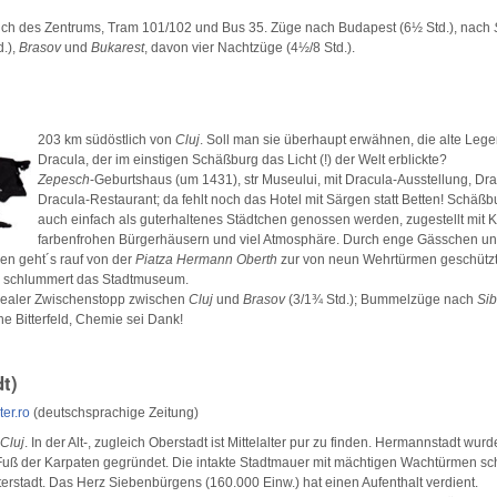
ich des Zentrums, Tram 101/102 und Bus 35. Züge nach Budapest (6½ Std.), nach
d.),
Brasov
und
Bukarest
, davon vier Nachtzüge (4½/8 Std.).
203 km südöstlich von
Cluj
. Soll man sie überhaupt erwähnen, die alte Leg
Dracula, der im einstigen Schäßburg das Licht (!) der Welt erblickte?
Zepesch
-Geburtshaus (um 1431), str Museului, mit Dracula-Ausstellung, Dra
Dracula-Restaurant; da fehlt noch das Hotel mit Särgen statt Betten! Schäß
auch einfach als guterhaltenes Städtchen genossen werden, zugestellt mit Ko
farbenfrohen Bürgerhäusern und viel Atmosphäre. Durch enge Gässchen un
en geht´s rauf von der
Piatza Hermann Oberth
zur von neun Wehrtürmen geschützt
 schlummert das Stadtmuseum.
idealer Zwischenstopp zwischen
Cluj
und
Brasov
(3/1¾ Std.); Bummelzüge nach
Si
he Bitterfeld, Chemie sei Dank!
t)
er.ro
(deutschsprachige Zeitung)
Cluj
. In der Alt-, zugleich Oberstadt ist Mittelalter pur zu finden. Hermannstadt wurd
uß der Karpaten gegründet. Die intakte Stadtmauer mit mächtigen Wachtürmen sch
terstadt. Das Herz Siebenbürgens (160.000 Einw.) hat einen Aufenthalt verdient.