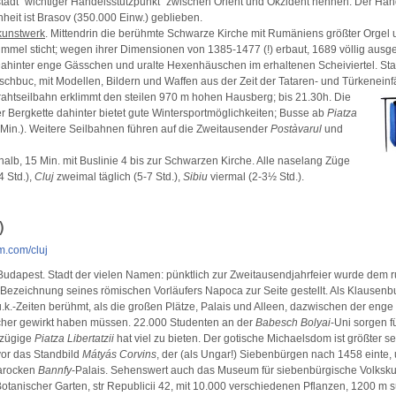
adt "wichtiger Handelsstützpunkt" zwischen Orient und Okzident nennen. Der Hand
heit ist Brasov (350.000 Einw.) geblieben.
kunstwerk
. Mittendrin die berühmte Schwarze Kirche mit Rumäniens größter Orgel
Himmel sticht; wegen ihrer Dimensionen von 1385-1477 (!) erbaut, 1689 völlig ausge
hinter enge Gässchen und uralte Hexenhäuschen im erhaltenen Scheiviertel. St
schbuc, mit Modellen, Bildern und Waffen aus der Zeit der Tataren- und Türkeneinfä
rahtseilbahn erklimmt den steilen 970 m hohen Hausberg; bis 21.30h. Die
r Bergkette dahinter bietet gute Wintersportmöglichkeiten; Busse ab
Piatza
 Min.). Weitere Seilbahnen führen auf die Zweitausender
Postàvarul
und
alb, 15 Min. mit Buslinie 4 bis zur Schwarzen Kirche. Alle naselang Züge
 Std.),
Cluj
zweimal täglich (5-7 Std.),
Sibiu
viermal (2-3½ Std.).
)
.com/cluj
 Budapest. Stadt der vielen Namen: pünktlich zur Zweitausendjahrfeier wurde dem
 Bezeichnung seines römischen Vorläufers Napoca zur Seite gestellt. Als Klausen
.k.-Zeiten berühmt, als die großen Plätze, Palais und Alleen, dazwischen der enge m
icher gewirkt haben müssen. 22.000 Studenten an der
Babesch Bolyai
-Uni sorgen f
ßzügige
Piatza Libertatzii
hat viel zu bieten. Der gotische Michaelsdom ist größter sei
vor das Standbild
Mátyás
Corvins
, der (als Ungar!) Siebenbürgen nach 1458 einte,
arocken
Bannfy
-Palais. Sehenswert auch das Museum für siebenbürgische Volksku
tanischer Garten, str Republicii 42, mit 10.000 verschiedenen Pflanzen, 1200 m s