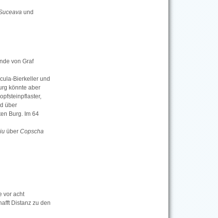
Suceava
und
ende von Graf
cula-Bierkeller und
burg könnte aber
pfsteinpflaster,
d über
en Burg. Im 64
biu
über
Copscha
e vor acht
afft Distanz zu den